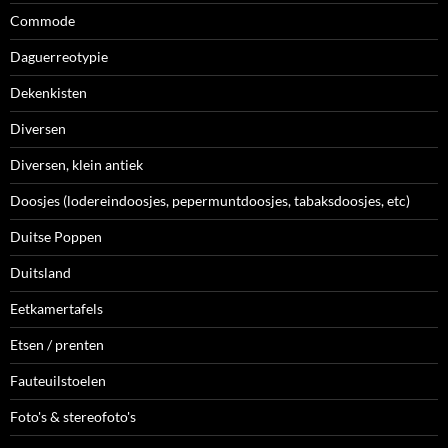
Commode
Daguerreotypie
Dekenkisten
Diversen
Diversen, klein antiek
Doosjes (lodereindoosjes, pepermuntdoosjes, tabaksdoosjes, etc)
Duitse Poppen
Duitsland
Eetkamertafels
Etsen / prenten
Fauteuilstoelen
Foto's & stereofoto's