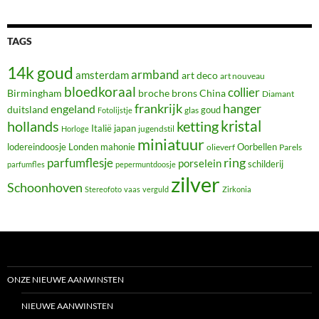
TAGS
14k goud
armband
amsterdam
art deco
art nouveau
bloedkoraal
collier
Birmingham
broche
brons
China
Diamant
frankrijk
hanger
engeland
duitsland
glas
goud
Fotolijstje
hollands
kristal
ketting
Italië
japan
jugendstil
Horloge
miniatuur
lodereindoosje
mahonie
Oorbellen
Londen
olieverf
Parels
ring
parfumflesje
porselein
schilderij
parfumfles
pepermuntdoosje
zilver
Schoonhoven
Stereofoto
vaas
verguld
Zirkonia
ONZE NIEUWE AANWINSTEN
NIEUWE AANWINSTEN