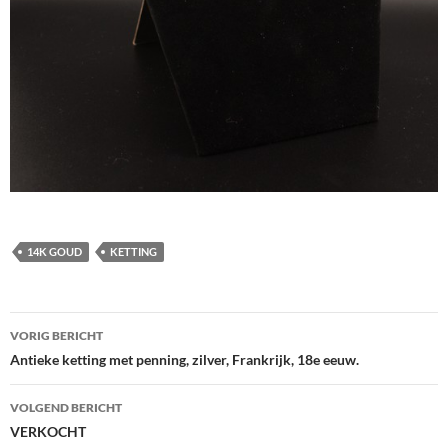
14K GOUD
KETTING
Berichtnavigatie
VORIG BERICHT
Antieke ketting met penning, zilver, Frankrijk, 18e eeuw.
VOLGEND BERICHT
VERKOCHT