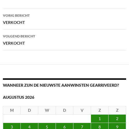
Berichtnavigatie
VORIG BERICHT
VERKOCHT
VOLGEND BERICHT
VERKOCHT
WANNEER ZIJN DE NIEUWSTE AANWINSTEN GEARRIVEERD?
AUGUSTUS 2026
M
D
W
D
V
Z
Z
1
2
3
4
5
6
7
8
9