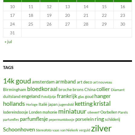
10
11
12
13
14
15
16
17
18
19
20
21
22
23
24
25
26
27
28
29
30
31
« jul
TAGS
14k goud
armband
amsterdam
art deco
art nouveau
bloedkoraal
collier
Birmingham
broche
brons
China
Diamant
frankrijk
hanger
engeland
duitsland
glas
goud
Fotolijstje
hollands
kristal
ketting
Italië
japan
jugendstil
Horloge
miniatuur
lodereindoosje
mahonie
Oorbellen
Londen
olieverf
Parels
ring
parfumflesje
porselein
schilderij
parfumfles
pepermuntdoosje
zilver
Schoonhoven
Stereofoto
vaas
van Niekerk
verguld