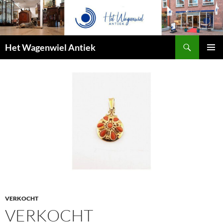
Zoeken
Het Wagenwiel Antiek
SPRING
PRIMAI
NAAR
MENU
INHOUD
VERKOCHT
VERKOCHT