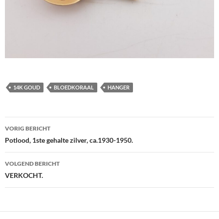
14K GOUD
BLOEDKORAAL
HANGER
Berichtnavigatie
VORIG BERICHT
Potlood, 1ste gehalte zilver, ca.1930-1950.
VOLGEND BERICHT
VERKOCHT.