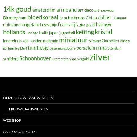
14k goud
armband
amsterdam
art deco
art nouveau
bloedkoraal
collier
Birmingham
broche
brons
China
Diamant
frankrijk
hanger
engeland
duitsland
glas
goud
Fotolijstje
hollands
kristal
ketting
Italië
japan
jugendstil
Horloge
miniatuur
lodereindoosje
mahonie
Oorbellen
Londen
olieverf
Parels
ring
parfumflesje
porselein
parfumfles
pepermuntdoosje
rotterdam
zilver
Schoonhoven
schilderij
Stereofoto
vaas
verguld
ONZE NIEUWE AANWINSTEN
NIEUWE AANWINSTEN
WEBSHOP
ANTIEKCOLLECTIE