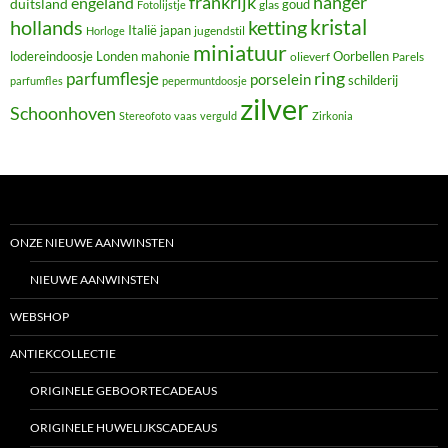
frankrijk
hanger
engeland
duitsland
glas
goud
Fotolijstje
hollands
kristal
ketting
Italië
japan
jugendstil
Horloge
miniatuur
lodereindoosje
mahonie
Oorbellen
Londen
olieverf
Parels
ring
parfumflesje
porselein
schilderij
parfumfles
pepermuntdoosje
zilver
Schoonhoven
Stereofoto
vaas
verguld
Zirkonia
ONZE NIEUWE AANWINSTEN
NIEUWE AANWINSTEN
WEBSHOP
ANTIEKCOLLECTIE
ORIGINELE GEBOORTECADEAUS
ORIGINELE HUWELIJKSCADEAUS