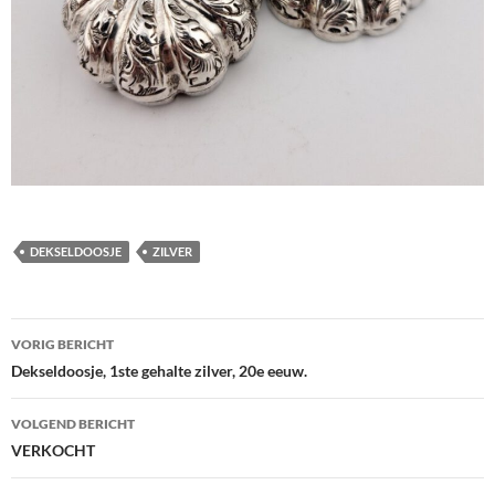
DEKSELDOOSJE
ZILVER
Berichtnavigatie
VORIG BERICHT
Dekseldoosje, 1ste gehalte zilver, 20e eeuw.
VOLGEND BERICHT
VERKOCHT