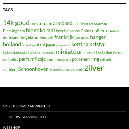
TAGS
14k goud
armband
amsterdam
art deco
art nouveau
bloedkoraal
collier
Birmingham
broche
brons
China
Diamant
frankrijk
hanger
engeland
duitsland
glas
goud
Fotolijstje
hollands
kristal
ketting
Italië
japan
jugendstil
Horloge
miniatuur
lodereindoosje
mahonie
Oorbellen
Londen
olieverf
Parels
ring
parfumflesje
porselein
parfumfles
pepermuntdoosje
rotterdam
zilver
Schoonhoven
schilderij
Stereofoto
vaas
verguld
ONZE NIEUWE AANWINSTEN
NIEUWE AANWINSTEN
WEBSHOP