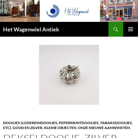
Zoeken
Het Wagenwiel Antiek
SPRING
PRIMAI
NAAR
MENU
INHOUD
DOOSJES (LODEREINDOOSJES, PEPERMUNTDOOSJES, TABAKSDOOSJES,
ETC)
,
GOUD EN ZILVER
,
KLEINE OBJECTEN
,
ONZE NIEUWE AANWINSTEN