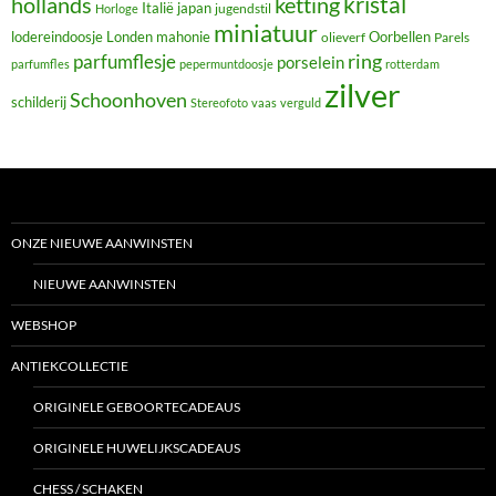
hollands
kristal
ketting
Italië
japan
jugendstil
Horloge
miniatuur
lodereindoosje
mahonie
Oorbellen
Londen
olieverf
Parels
ring
parfumflesje
porselein
parfumfles
pepermuntdoosje
rotterdam
zilver
Schoonhoven
schilderij
Stereofoto
vaas
verguld
ONZE NIEUWE AANWINSTEN
NIEUWE AANWINSTEN
WEBSHOP
ANTIEKCOLLECTIE
ORIGINELE GEBOORTECADEAUS
ORIGINELE HUWELIJKSCADEAUS
CHESS / SCHAKEN