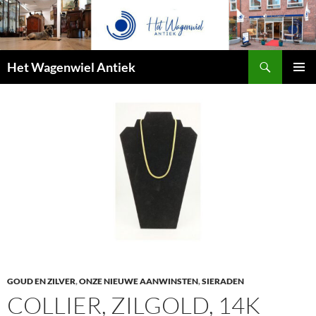
Zoeken
Het Wagenwiel Antiek
SPRING
PRIMAI
NAAR
MENU
INHOUD
GOUD EN ZILVER
,
ONZE NIEUWE AANWINSTEN
,
SIERADEN
COLLIER, ZILGOLD, 14K