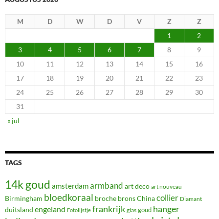
M
D
W
D
V
Z
Z
1
2
3
4
5
6
7
8
9
10
11
12
13
14
15
16
17
18
19
20
21
22
23
24
25
26
27
28
29
30
31
« jul
TAGS
14k goud
armband
amsterdam
art deco
art nouveau
bloedkoraal
collier
Birmingham
broche
brons
China
Diamant
frankrijk
hanger
engeland
duitsland
glas
goud
Fotolijstje