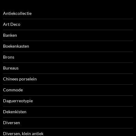
Antiekcollectie
Art Deco
Banken
Boekenkasten
Brons
Bureaus
Chinees porselein
Commode
Daguerreotypie
Dekenkisten
Diversen
Diversen, klein antiek