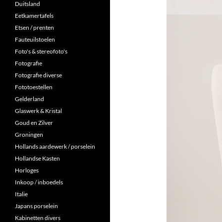
Duitsland
Eetkamertafels
Etsen / prenten
Fauteuilstoelen
Foto's & stereofoto's
Fotografie
Fotografie diverse
Fototoestellen
Gelderland
Glaswerk & Kristal
Goud en Zilver
Groningen
Hollands aardewerk / porselein
Hollandse Kasten
Horloges
Inkoop / inboedels
Italie
Japans porselein
Kabinetten divers