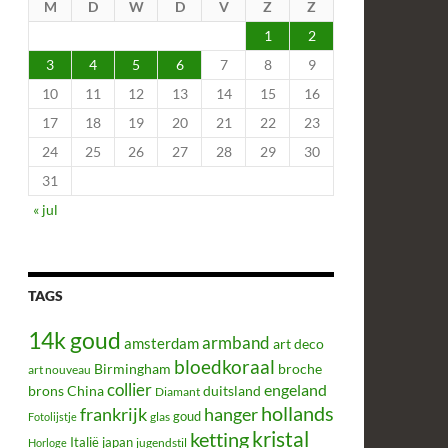
M
D
W
D
V
Z
Z
1
2
3
4
5
6
7
8
9
10
11
12
13
14
15
16
17
18
19
20
21
22
23
24
25
26
27
28
29
30
31
« jul
TAGS
14k goud
armband
amsterdam
art deco
bloedkoraal
Birmingham
broche
art nouveau
collier
engeland
brons
China
duitsland
Diamant
hollands
frankrijk
hanger
glas
goud
Fotolijstje
kristal
ketting
Italië
japan
jugendstil
Horloge