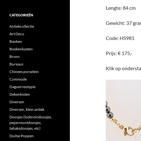
Lengte: 84 cm
CATEGORIEËN
Gewicht: 37 gr
Antiekcollectie
Art Deco
Code: HS981
Banken
Boekenkasten
Prijs: € 175,-
Brons
Bureaus
Klik op ondersta
Chinees porselein
Commode
Daguerreotypie
Dekenkisten
Diversen
Diversen, klein antiek
Doosjes (lodereindoosjes,
pepermuntdoosjes,
tabaksdoosjes, etc)
Duitse Poppen