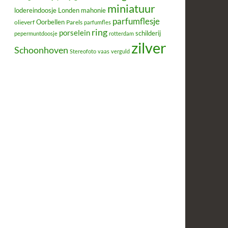
miniatuur
lodereindoosje
mahonie
Londen
parfumflesje
Oorbellen
olieverf
Parels
parfumfles
ring
porselein
schilderij
pepermuntdoosje
rotterdam
zilver
Schoonhoven
Stereofoto
vaas
verguld