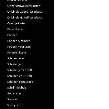
Onze Nieuwe Aanwinsten
Originele Geboortecadeaus
Originele Huwelijkscadeaus
Overige kasten
Penantkasten
Poppen
Poppen Algemeen
Poppen met Naam
Porseleinkasten
Schaakspellen
Schilderijen
Schilderijen > 1950
Schilderijen < 1950
Schilderijrestauratie
Schrijfmeubels
Secretaires
Sieraden
Speelgoed