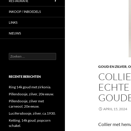
RESTAURATIE
INKOOP / INBOEDELS
LINKS
NIEUWS
Zoeken
naar:
GOUD EN ZILVER
,
O
COLLIE
RECENTE BERICHTEN
ECHTE 
Ring 14k goud met zirkonia.
GOUDE
Pillendoosje, zilver, 20e eeuw.
Pillendoosje, zilver met
carneool, 20e eeuw.
APRIL 15, 2024
Lucifersdoosje, zilver, ca.1930.
Ketting, 14k goud, popcorn
Collier met hema
schakel.