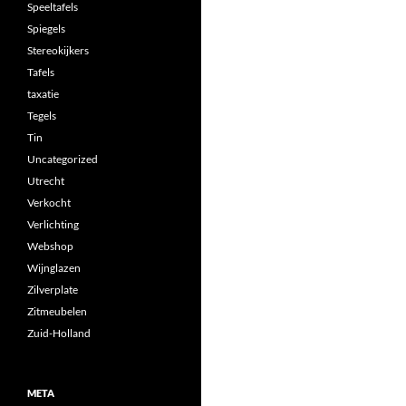
Speeltafels
Spiegels
Stereokijkers
Tafels
taxatie
Tegels
Tin
Uncategorized
Utrecht
Verkocht
Verlichting
Webshop
Wijnglazen
Zilverplate
Zitmeubelen
Zuid-Holland
META