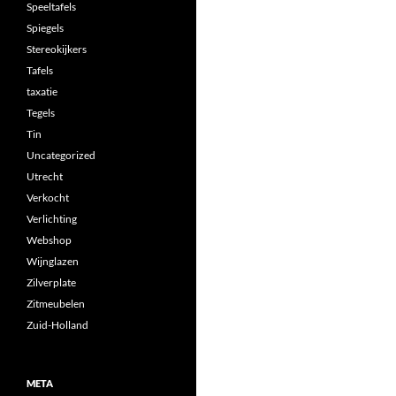
Speeltafels
Spiegels
Stereokijkers
Tafels
taxatie
Tegels
Tin
Uncategorized
Utrecht
Verkocht
Verlichting
Webshop
Wijnglazen
Zilverplate
Zitmeubelen
Zuid-Holland
META