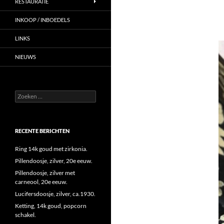
RESTAURATIE
INKOOP / INBOEDELS
LINKS
NIEUWS
Zoeken
naar:
RECENTE BERICHTEN
Ring 14k goud met zirkonia.
Pillendoosje, zilver, 20e eeuw.
Pillendoosje, zilver met
carneool, 20e eeuw.
Lucifersdoosje, zilver, ca.1930.
Ketting, 14k goud, popcorn
schakel.