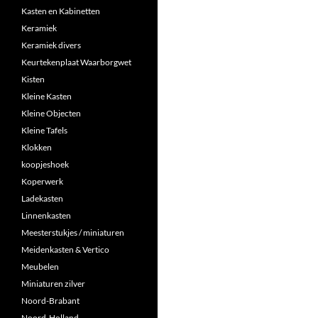
Kasten en Kabinetten
Keramiek
Keramiek divers
Keurtekenplaat Waarborgwet
Kisten
Kleine Kasten
Kleine Objecten
Kleine Tafels
Klokken
koopjeshoek
Koperwerk
Ladekasten
Linnenkasten
Meesterstukjes / miniaturen
Meidenkasten & Vertico
Meubelen
Miniaturen zilver
Noord-Brabant
Noord-Holland