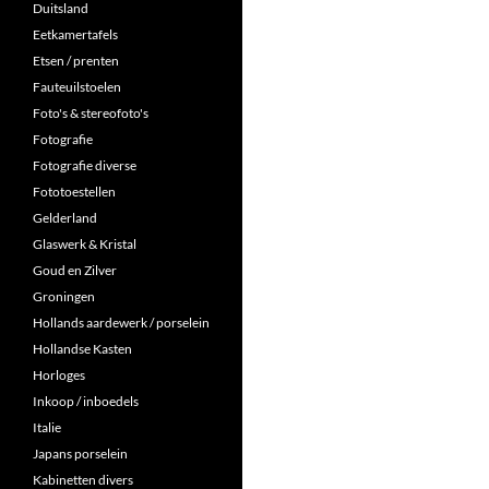
Duitsland
Eetkamertafels
Etsen / prenten
Fauteuilstoelen
Foto's & stereofoto's
Fotografie
Fotografie diverse
Fototoestellen
Gelderland
Glaswerk & Kristal
Goud en Zilver
Groningen
Hollands aardewerk / porselein
Hollandse Kasten
Horloges
Inkoop / inboedels
Italie
Japans porselein
Kabinetten divers