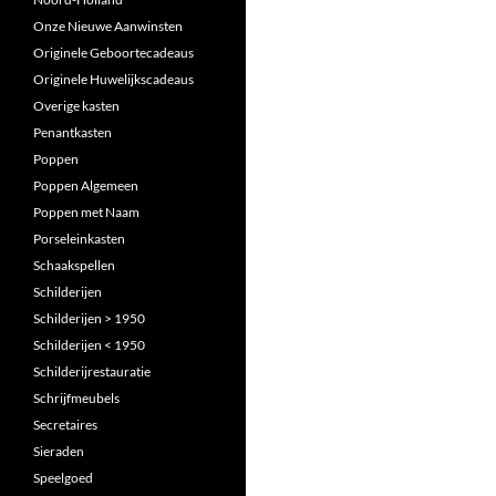
Onze Nieuwe Aanwinsten
Originele Geboortecadeaus
Originele Huwelijkscadeaus
Overige kasten
Penantkasten
Poppen
Poppen Algemeen
Poppen met Naam
Porseleinkasten
Schaakspellen
Schilderijen
Schilderijen > 1950
Schilderijen < 1950
Schilderijrestauratie
Schrijfmeubels
Secretaires
Sieraden
Speelgoed