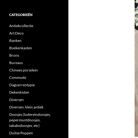
CATEGORIEËN
Antiekcollectie
Art Deco
Banken
Boekenkasten
Brons
Bureaus
Chinees porselein
Commode
Daguerreotypie
Dekenkisten
Diversen
Diversen, klein antiek
Doosjes (lodereindoosjes,
pepermuntdoosjes,
tabaksdoosjes, etc)
Duitse Poppen