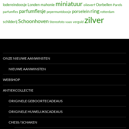
miniatuur
lodereindoosje
mahonie
Oorbellen
Londen
olieverf
Parels
ring
parfumflesje
porselein
parfumfles
pepermuntdoosje
rotterdam
zilver
Schoonhoven
schilderij
Stereofoto
vaas
verguld
ONZE NIEUWE AANWINSTEN
NIEUWE AANWINSTEN
WEBSHOP
ANTIEKCOLLECTIE
ORIGINELE GEBOORTECADEAUS
ORIGINELE HUWELIJKSCADEAUS
CHESS / SCHAKEN