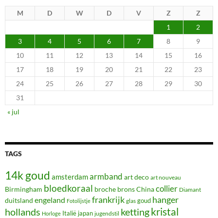
M
D
W
D
V
Z
Z
1
2
3
4
5
6
7
8
9
10
11
12
13
14
15
16
17
18
19
20
21
22
23
24
25
26
27
28
29
30
31
« jul
TAGS
14k goud
armband
amsterdam
art deco
art nouveau
bloedkoraal
collier
Birmingham
broche
brons
China
Diamant
frankrijk
hanger
engeland
duitsland
glas
goud
Fotolijstje
hollands
kristal
ketting
Italië
japan
jugendstil
Horloge