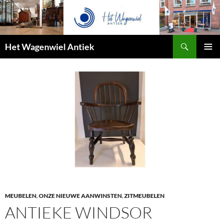
Zoeken
Het Wagenwiel Antiek
SPRING
PRIMAI
NAAR
MENU
INHOUD
MEUBELEN
,
ONZE NIEUWE AANWINSTEN
,
ZITMEUBELEN
ANTIEKE WINDSOR