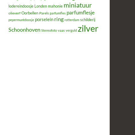
miniatuur
lodereindoosje
mahonie
Londen
parfumflesje
Oorbellen
olieverf
Parels
parfumfles
ring
porselein
schilderij
pepermuntdoosje
rotterdam
zilver
Schoonhoven
Stereofoto
vaas
verguld