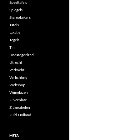
Speeltafels
Spiegels
Stereokijkers
Tafels
taxatie
Tegels
Tin
Uncategorized
Utrecht
Verkocht
Verlichting
Webshop
Wijnglazen
Zilverplate
Zitmeubelen
Zuid-Holland
META