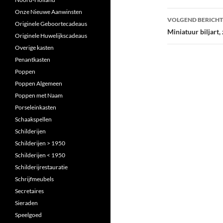
Onze Nieuwe Aanwinsten
VOLGEND BERICHT
Originele Geboortecadeaus
Miniatuur biljart, 
Originele Huwelijkscadeaus
Overige kasten
Penantkasten
Poppen
Poppen Algemeen
Poppen met Naam
Porseleinkasten
Schaakspellen
Schilderijen
Schilderijen > 1950
Schilderijen < 1950
Schilderijrestauratie
Schrijfmeubels
Secretaires
Sieraden
Speelgoed