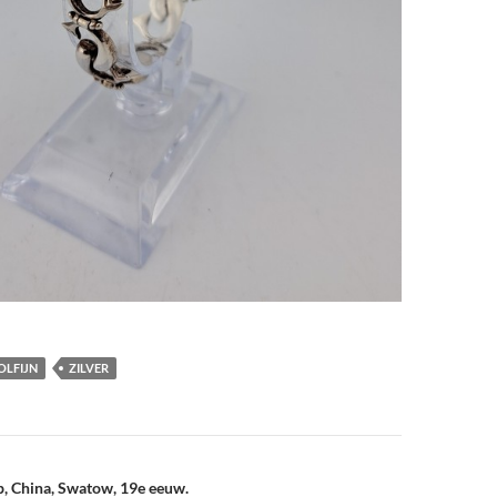
OLFIJN
ZILVER
vigatie
, China, Swatow, 19e eeuw.