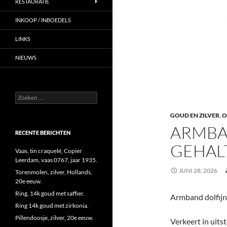
RESTAURATIE
INKOOP / INBOEDELS
LINKS
NIEUWS
Zoeken
naar:
GOUD EN ZILVER
,
O
ARMBA
RECENTE BERICHTEN
GEHALT
Vaas, tin craquelé, Copier
Leerdam, vaas 0767, jaar 1935.
JUNI 28, 2026
Torenmolen, zilver, Hollands,
20e eeuw.
Ring, 14k goud met saffier.
Armband dolfijne
Ring 14k goud met zirkonia.
Pillendoosje, zilver, 20e eeuw.
Verkeert in uits