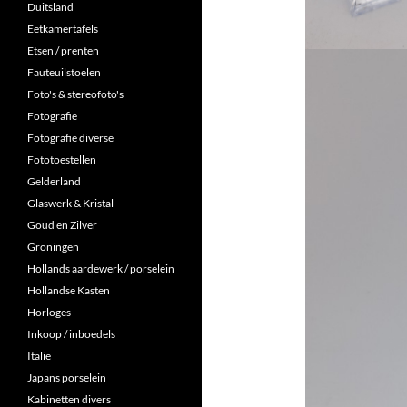
Duitsland
Eetkamertafels
Etsen / prenten
Fauteuilstoelen
Foto's & stereofoto's
Fotografie
Fotografie diverse
Fototoestellen
Gelderland
Glaswerk & Kristal
Goud en Zilver
Groningen
Hollands aardewerk / porselein
Hollandse Kasten
Horloges
Inkoop / inboedels
Italie
Japans porselein
Kabinetten divers