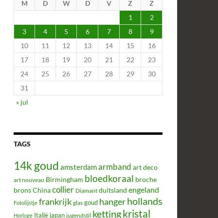
M
D
W
D
V
Z
Z
1
2
3
4
5
6
7
8
9
10
11
12
13
14
15
16
17
18
19
20
21
22
23
24
25
26
27
28
29
30
31
« jul
TAGS
14k goud
armband
amsterdam
art deco
bloedkoraal
Birmingham
broche
art nouveau
collier
engeland
brons
China
duitsland
Diamant
hollands
frankrijk
hanger
glas
goud
Fotolijstje
kristal
ketting
Italië
japan
jugendstil
Horloge