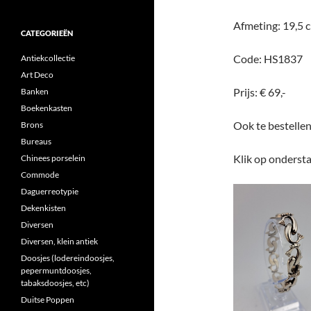
Afmeting: 19,5 
CATEGORIEËN
Code: HS1837
Antiekcollectie
Art Deco
Prijs: € 69,-
Banken
Boekenkasten
Ook te bestelle
Brons
Bureaus
Klik op ondersta
Chinees porselein
Commode
Daguerreotypie
Dekenkisten
Diversen
Diversen, klein antiek
Doosjes (lodereindoosjes,
pepermuntdoosjes,
tabaksdoosjes, etc)
Duitse Poppen