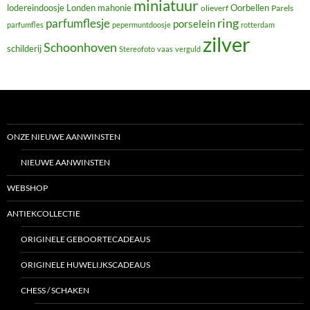
miniatuur
lodereindoosje
mahonie
Oorbellen
Londen
olieverf
Parels
ring
parfumflesje
porselein
parfumfles
pepermuntdoosje
rotterdam
zilver
Schoonhoven
schilderij
Stereofoto
vaas
verguld
ONZE NIEUWE AANWINSTEN
NIEUWE AANWINSTEN
WEBSHOP
ANTIEKCOLLECTIE
ORIGINELE GEBOORTECADEAUS
ORIGINELE HUWELIJKSCADEAUS
CHESS / SCHAKEN