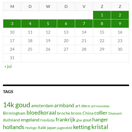
M
D
W
D
V
Z
Z
1
2
3
4
5
6
7
8
9
10
11
12
13
14
15
16
17
18
19
20
21
22
23
24
25
26
27
28
29
30
31
« jul
TAGS
14k goud
armband
amsterdam
art deco
art nouveau
bloedkoraal
collier
Birmingham
broche
brons
China
Diamant
frankrijk
hanger
engeland
duitsland
glas
goud
Fotolijstje
hollands
kristal
ketting
Italië
japan
jugendstil
Horloge