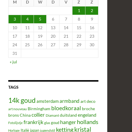
M
D
W
D
V
Z
Z
1
2
3
4
5
6
7
8
9
10
11
12
13
14
15
16
17
18
19
20
21
22
23
24
25
26
27
28
29
30
31
« jul
TAGS
14k goud
armband
amsterdam
art deco
bloedkoraal
Birmingham
broche
art nouveau
collier
engeland
brons
China
duitsland
Diamant
hollands
frankrijk
hanger
glas
goud
Fotolijstje
kristal
ketting
Italië
japan
jugendstil
Horloge