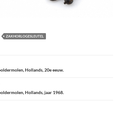
ZAKHORLOGESLEUTEL
vigatie
 poldermolen, Hollands, 20e eeuw.
poldermolen, Hollands, jaar 1968.