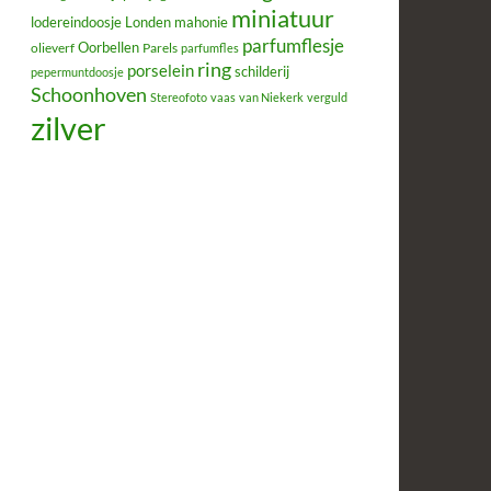
miniatuur
lodereindoosje
mahonie
Londen
parfumflesje
Oorbellen
olieverf
Parels
parfumfles
ring
porselein
schilderij
pepermuntdoosje
Schoonhoven
Stereofoto
vaas
van Niekerk
verguld
zilver