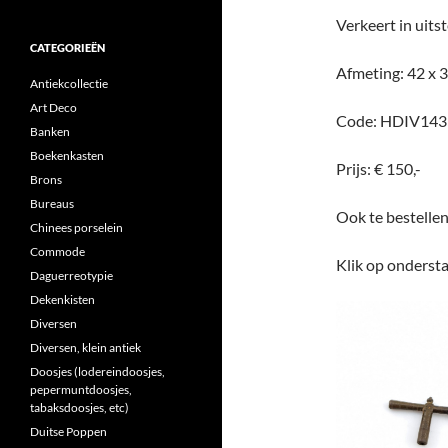
Verkeert in uits
CATEGORIEËN
Afmeting: 42 x
Antiekcollectie
Art Deco
Code: HDIV143
Banken
Boekenkasten
Prijs: € 150,-
Brons
Bureaus
Ook te bestelle
Chinees porselein
Commode
Klik op ondersta
Daguerreotypie
Dekenkisten
Diversen
Diversen, klein antiek
Doosjes (lodereindoosjes,
pepermuntdoosjes,
tabaksdoosjes, etc)
Duitse Poppen