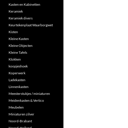
Kasten en Kabinetten
Keramiek
Keramiek divers
Keurtekenplaat Waarborgwet
Kisten
Kleine Kasten
Kleine Objecten
Kleine Tafels
Klokken
koopjeshoek
Koperwerk
Ladekasten
Linnenkasten
Meesterstukjes / miniaturen
Meidenkasten & Vertico
Meubelen
Miniaturen zilver
Noord-Brabant
Noord-Holland