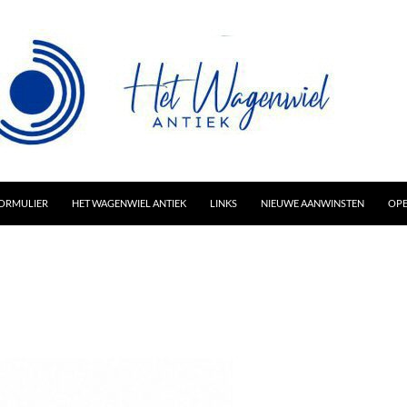
AR INHOUD
ORMULIER
HET WAGENWIEL ANTIEK
LINKS
NIEUWE AANWINSTEN
OPE