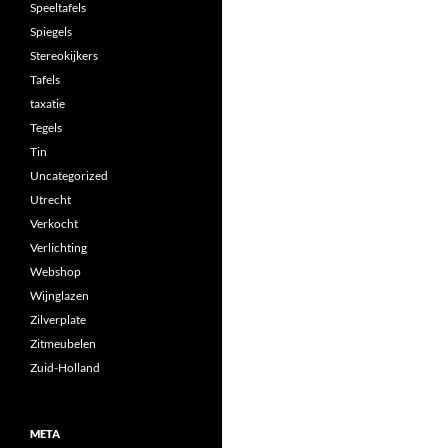
Speeltafels
Spiegels
Stereokijkers
Tafels
taxatie
Tegels
Tin
Uncategorized
Utrecht
Verkocht
Verlichting
Webshop
Wijnglazen
Zilverplate
Zitmeubelen
Zuid-Holland
META