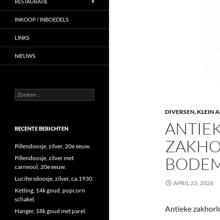
RESTAURATIE
INKOOP / INBOEDELS
LINKS
NIEUWS
Zoeken
naar:
DIVERSEN, KLEIN 
ANTIE
RECENTE BERICHTEN
ZAKHO
Pillendoosje, zilver, 20e eeuw.
BODEM
Pillendoosje, zilver met
carneool, 20e eeuw.
Lucifersdoosje, zilver, ca.1930.
APRIL 23, 2026
Ketting, 14k goud, popcorn
schakel.
Antieke zakhorl
Hanger, 18k goud met parel.