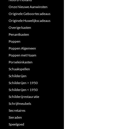
Onze Nieuwe Aanwinsten
Originele Geboortecadeaus
Originele Huwelijkscadeaus
Overige kasten
Penantkasten
Poppen
Poppen Algemeen
Poppen met Naam
Porseleinkasten
Schaakspellen
Schilderijen
Schilderijen > 1950
Schilderijen < 1950
Schilderijrestauratie
Schrijfmeubels
Secretaires
Sieraden
Speelgoed