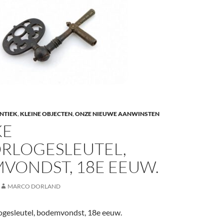
ANTIEK
,
KLEINE OBJECTEN
,
ONZE NIEUWE AANWINSTEN
KE
RLOGESLEUTEL,
VONDST, 18E EEUW.
MARCO DORLAND
ogesleutel, bodemvondst, 18e eeuw.