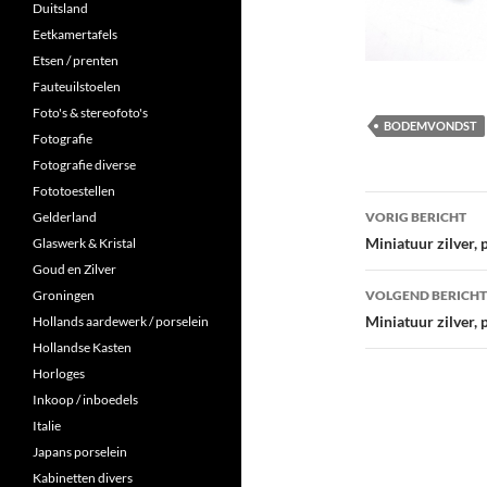
Duitsland
Eetkamertafels
Etsen / prenten
Fauteuilstoelen
Foto's & stereofoto's
BODEMVONDST
Fotografie
Fotografie diverse
Fototoestellen
Berichtna
VORIG BERICHT
Gelderland
Miniatuur zilver,
Glaswerk & Kristal
Goud en Zilver
VOLGEND BERICHT
Groningen
Miniatuur zilver, 
Hollands aardewerk / porselein
Hollandse Kasten
Horloges
Inkoop / inboedels
Italie
Japans porselein
Kabinetten divers