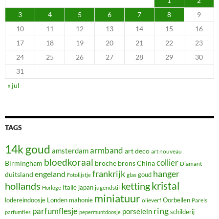
1
2
3
4
5
6
7
8
9
10
11
12
13
14
15
16
17
18
19
20
21
22
23
24
25
26
27
28
29
30
31
« jul
TAGS
14k goud
armband
amsterdam
art deco
art nouveau
bloedkoraal
collier
Birmingham
broche
brons
China
Diamant
frankrijk
hanger
engeland
duitsland
glas
goud
Fotolijstje
hollands
kristal
ketting
Italië
japan
jugendstil
Horloge
miniatuur
lodereindoosje
mahonie
Oorbellen
Londen
olieverf
Parels
ring
parfumflesje
porselein
schilderij
parfumfles
pepermuntdoosje