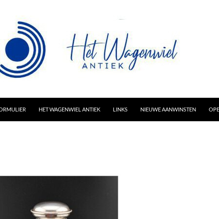
AR INHOUD
ORMULIER
HET WAGENWIEL ANTIEK
LINKS
NIEUWE AANWINSTEN
OPE