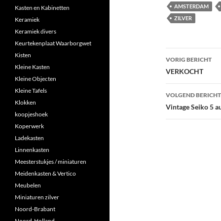
AMSTERDAM
Kasten en Kabinetten
ZILVER
Keramiek
Keramiek divers
Keurtekenplaat Waarborgwet
Berichtna
Kisten
VORIG BERICHT
Kleine Kasten
VERKOCHT
Kleine Objecten
Kleine Tafels
VOLGEND BERICHT
Klokken
Vintage Seiko 5 a
koopjeshoek
Koperwerk
Ladekasten
Linnenkasten
Meesterstukjes / miniaturen
Meidenkasten & Vertico
Meubelen
Miniaturen zilver
Noord-Brabant
Noord-Holland