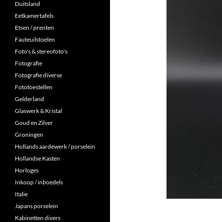
Duitsland
Eetkamertafels
Etsen / prenten
Fauteuilstoelen
Foto's & stereofoto's
Fotografie
Fotografie diverse
Fototoestellen
Gelderland
Glaswerk & Kristal
Goud en Zilver
Groningen
Hollands aardewerk / porselein
Hollandse Kasten
Horloges
Inkoop / inboedels
Italie
Japans porselein
Kabinetten divers