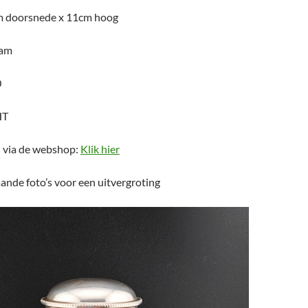
m doorsnede x 11cm hoog
ram
0
HT
n via de webshop:
Klik hier
ande foto’s voor een uitvergroting