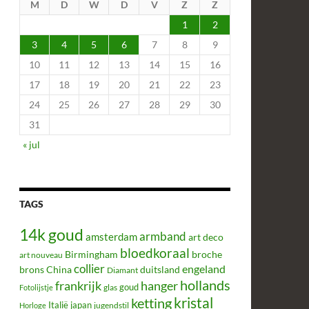
M
D
W
D
V
Z
Z
1
2
3
4
5
6
7
8
9
10
11
12
13
14
15
16
17
18
19
20
21
22
23
24
25
26
27
28
29
30
31
« jul
TAGS
14k goud
armband
amsterdam
art deco
bloedkoraal
Birmingham
broche
art nouveau
collier
engeland
brons
China
duitsland
Diamant
hollands
frankrijk
hanger
glas
goud
Fotolijstje
kristal
ketting
Italië
japan
jugendstil
Horloge