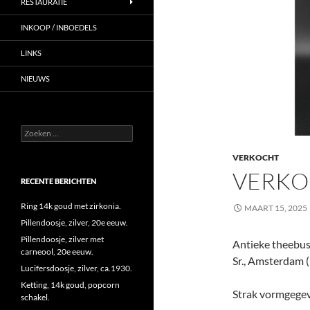
RESTAURATIE
INKOOP / INBOEDELS
LINKS
NIEUWS
Zoeken
naar:
VERKOCHT
VERKO
RECENTE BERICHTEN
Ring 14k goud met zirkonia.
MAART 15, 2025
Pillendoosje, zilver, 20e eeuw.
Pillendoosje, zilver met
Antieke theebus, 
carneool, 20e eeuw.
Sr., Amsterdam 
Lucifersdoosje, zilver, ca.1930.
Ketting, 14k goud, popcorn
Strak vormgegeve
schakel.