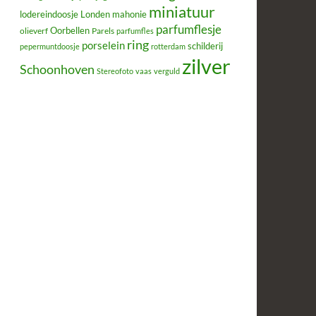
miniatuur
lodereindoosje
mahonie
Londen
parfumflesje
Oorbellen
olieverf
Parels
parfumfles
ring
porselein
schilderij
pepermuntdoosje
rotterdam
zilver
Schoonhoven
Stereofoto
vaas
verguld