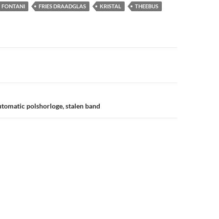
FONTANI
FRIES DRAADGLAS
KRISTAL
THEEBUS
vigatie
utomatic polshorloge, stalen band