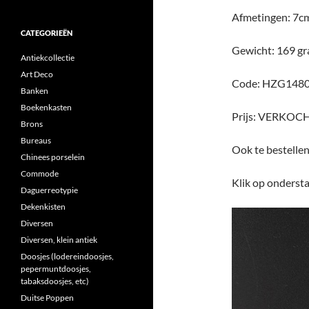
Afmetingen: 7c
CATEGORIEËN
Gewicht: 169 g
Antiekcollectie
Art Deco
Code: HZG148
Banken
Boekenkasten
Prijs: VERKOC
Brons
Bureaus
Ook te bestelle
Chinees porselein
Commode
Klik op ondersta
Daguerreotypie
Dekenkisten
Diversen
Diversen, klein antiek
Doosjes (lodereindoosjes,
pepermuntdoosjes,
tabaksdoosjes, etc)
Duitse Poppen