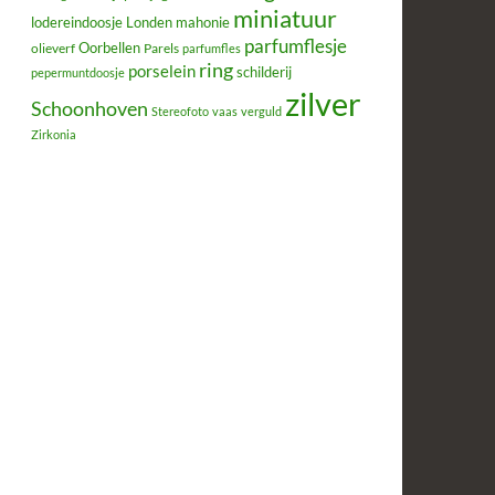
miniatuur
lodereindoosje
mahonie
Londen
parfumflesje
Oorbellen
olieverf
Parels
parfumfles
ring
porselein
schilderij
pepermuntdoosje
zilver
Schoonhoven
Stereofoto
vaas
verguld
Zirkonia