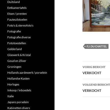
Duitsland
Eetkamertafels
Etsen / prenten
Fauteuilstoelen
Foto's & stereofoto's
Fotografie
Fotografie diverse
Fototoestellen
F.J. DU CHATTEL
Gelderland
Glaswerk & Kristal
Goud en Zilver
Berichtna
Groningen
VORIG BERICHT
VERKOCHT
Hollands aardewerk / porselein
Hollandse Kasten
Horloges
VOLGEND BERICHT
VERKOCHT
Inkoop / inboedels
Italie
Japans porselein
Kabinetten divers