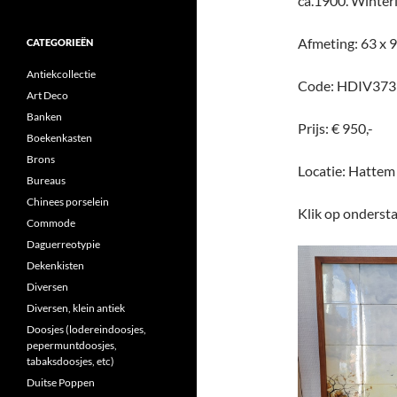
ca.1900. Winterl
Afmeting: 63 x 
CATEGORIEËN
Antiekcollectie
Code: HDIV373
Art Deco
Banken
Prijs: € 950,-
Boekenkasten
Brons
Locatie: Hattem
Bureaus
Chinees porselein
Klik op ondersta
Commode
Daguerreotypie
Dekenkisten
Diversen
Diversen, klein antiek
Doosjes (lodereindoosjes,
pepermuntdoosjes,
tabaksdoosjes, etc)
Duitse Poppen