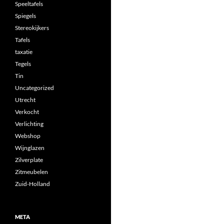
Speeltafels
Spiegels
Stereokijkers
Tafels
taxatie
Tegels
Tin
Uncategorized
Utrecht
Verkocht
Verlichting
Webshop
Wijnglazen
Zilverplate
Zitmeubelen
Zuid-Holland
META