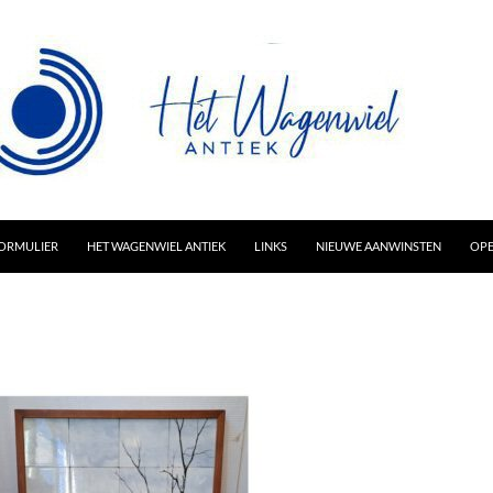
AR INHOUD
ORMULIER
HET WAGENWIEL ANTIEK
LINKS
NIEUWE AANWINSTEN
OPE