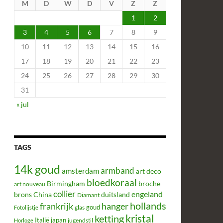
M
D
W
D
V
Z
Z
1
2
3
4
5
6
7
8
9
10
11
12
13
14
15
16
17
18
19
20
21
22
23
24
25
26
27
28
29
30
31
« jul
TAGS
14k goud
armband
amsterdam
art deco
bloedkoraal
Birmingham
broche
art nouveau
collier
engeland
brons
China
duitsland
Diamant
hollands
frankrijk
hanger
glas
goud
Fotolijstje
kristal
ketting
Italië
japan
jugendstil
Horloge