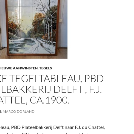
NIEUWE AANWINSTEN
,
TEGELS
E TEGELTABLEAU, PBD
LBAKKERIJ DELFT , F.J.
TTEL, CA.1900.
MARCO DORLAND
leau, PBD Plateelbakkerij Delft naar F.J. du Chattel,