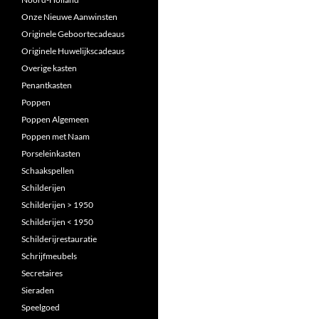
Onze Nieuwe Aanwinsten
Originele Geboortecadeaus
Originele Huwelijkscadeaus
Overige kasten
Penantkasten
Poppen
Poppen Algemeen
Poppen met Naam
Porseleinkasten
Schaakspellen
Schilderijen
Schilderijen > 1950
Schilderijen < 1950
Schilderijrestauratie
Schrijfmeubels
Secretaires
Sieraden
Speelgoed