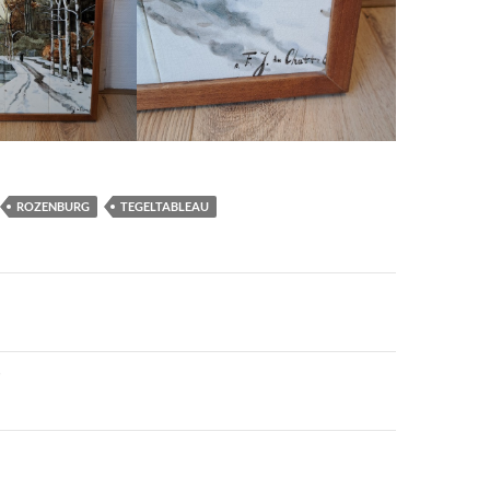
ROZENBURG
TEGELTABLEAU
vigatie