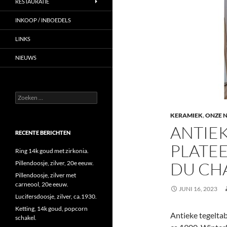
RESTAURATIE
INKOOP / INBOEDELS
LINKS
NIEUWS
Zoeken
naar:
KERAMIEK
,
ONZE 
ANTIEK
RECENTE BERICHTEN
PLATEE
Ring 14k goud met zirkonia.
DU CHA
Pillendoosje, zilver, 20e eeuw.
Pillendoosje, zilver met
carneool, 20e eeuw.
JUNI 16, 2023
Lucifersdoosje, zilver, ca.1930.
Ketting, 14k goud, popcorn
Antieke tegeltab
schakel.