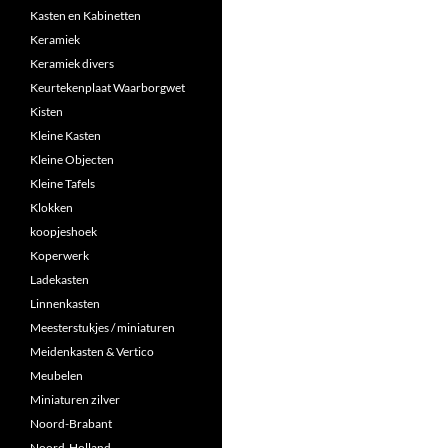
Kasten en Kabinetten
Keramiek
Keramiek divers
Keurtekenplaat Waarborgwet
Kisten
Kleine Kasten
Kleine Objecten
Kleine Tafels
Klokken
koopjeshoek
Koperwerk
Ladekasten
Linnenkasten
Meesterstukjes / miniaturen
Meidenkasten & Vertico
Meubelen
Miniaturen zilver
Noord-Brabant
Noord-Holland