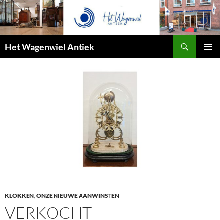
Zoeken
Het Wagenwiel Antiek
SPRING
PRIMAI
NAAR
MENU
INHOUD
KLOKKEN
,
ONZE NIEUWE AANWINSTEN
VERKOCHT