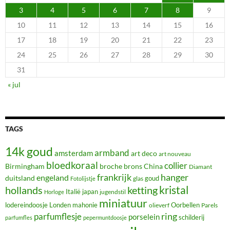
3
4
5
6
7
8
9
10
11
12
13
14
15
16
17
18
19
20
21
22
23
24
25
26
27
28
29
30
31
« jul
TAGS
14k goud
armband
amsterdam
art deco
art nouveau
bloedkoraal
collier
Birmingham
broche
brons
China
Diamant
frankrijk
hanger
engeland
duitsland
glas
goud
Fotolijstje
hollands
kristal
ketting
Italië
japan
jugendstil
Horloge
miniatuur
lodereindoosje
mahonie
Oorbellen
Londen
olieverf
Parels
ring
parfumflesje
porselein
schilderij
parfumfles
pepermuntdoosje