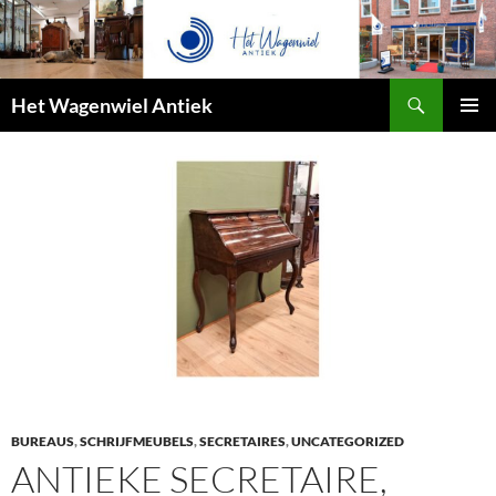
Zoeken
Het Wagenwiel Antiek
SPRING
PRIMAI
NAAR
MENU
INHOUD
BUREAUS
,
SCHRIJFMEUBELS
,
SECRETAIRES
,
UNCATEGORIZED
ANTIEKE SECRETAIRE,