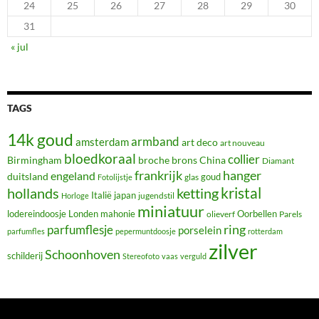
24
25
26
27
28
29
30
31
« jul
TAGS
14k goud
armband
amsterdam
art deco
art nouveau
bloedkoraal
collier
Birmingham
broche
brons
China
Diamant
frankrijk
hanger
engeland
duitsland
glas
goud
Fotolijstje
hollands
kristal
ketting
Italië
japan
jugendstil
Horloge
miniatuur
lodereindoosje
mahonie
Oorbellen
Londen
olieverf
Parels
ring
parfumflesje
porselein
parfumfles
pepermuntdoosje
rotterdam
zilver
Schoonhoven
schilderij
Stereofoto
vaas
verguld