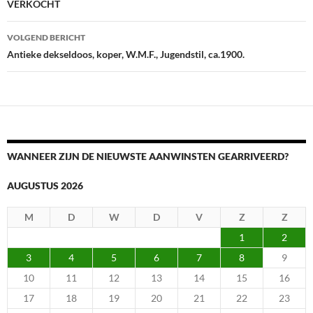
VERKOCHT
VOLGEND BERICHT
Antieke dekseldoos, koper, W.M.F., Jugendstil, ca.1900.
WANNEER ZIJN DE NIEUWSTE AANWINSTEN GEARRIVEERD?
AUGUSTUS 2026
M
D
W
D
V
Z
Z
1
2
3
4
5
6
7
8
9
10
11
12
13
14
15
16
17
18
19
20
21
22
23