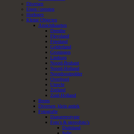
Diversen
Etsen / prenten
Horloges
Kleine Objecten
Ansichtkaarten
Drenthe
Flevoland
Friesland
Gelderland
Groningen
Limburg
Noord-Brabant
Noord-Holland
Noordoostpolder
Overijssel
Utrecht
Zeeland
Zuid-Holland
Brons
Diversen, klein antiek
Fotografie
Daguerreotypie
Foto’s & stereofoto’s
Duitsland
Italie