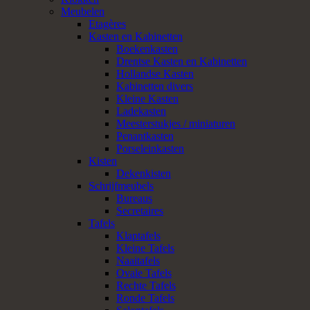
Meubelen
Etagères
Kasten en Kabinetten
Boekenkasten
Drentse Kasten en Kabinetten
Hollandse Kasten
Kabinetten divers
Kleine Kasten
Ladekasten
Meesterstukjes / miniaturen
Penantkasten
Porseleinkasten
Kisten
Dekenkisten
Schrijfmeubels
Bureaus
Secretaires
Tafels
Klaptafels
Kleine Tafels
Naaitafels
Ovale Tafels
Rechte Tafels
Ronde Tafels