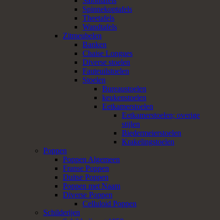
Salontafels
Spinnekoptafels
Theetafels
Wandtafels
Zitmeubelen
Banken
Chaise Longues
Diverse stoelen
Fauteuilstoelen
Stoelen
Bureaustoelen
keukenstoelen
Eetkamerstoelen
Eetkamerstoelen; overige
stijlen
Biedermeierstoelen
Krakelingstoelen
Poppen
Poppen Algemeen
Franse Poppen
Duitse Poppen
Poppen met Naam
Diverse Poppen
Celluloid Poppen
Schilderijen