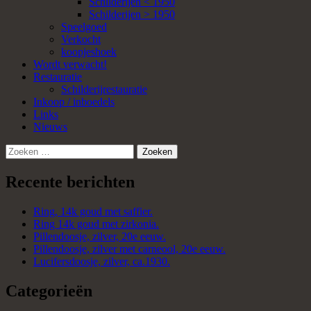
Schilderijen < 1950
Schilderijen > 1950
Speelgoed
Verkocht
koopjeshoek
Wordt verwacht!
Restauratie
Schilderijrestauratie
Inkoop / inboedels
Links
Nieuws
Zoeken
naar:
Recente berichten
Ring, 14k goud met saffier.
Ring 14k goud met zirkonia.
Pillendoosje, zilver, 20e eeuw.
Pillendoosje, zilver met carneool, 20e eeuw.
Lucifersdoosje, zilver, ca.1930.
Categorieën