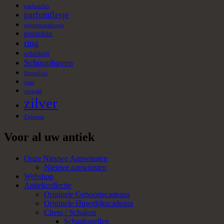
parfumfles
parfumflesje
pepermuntdoosje
porselein
ring
schilderij
Schoonhoven
Stereofoto
vaas
verguld
zilver
Zirkonia
Voor al uw antiek
Onze Nieuwe Aanwinsten
Nieuwe aanwinsten
Webshop
Antiekcollectie
Originele Geboortecadeaus
Originele Huwelijkscadeaus
Chess / Schaken
Schaakspellen