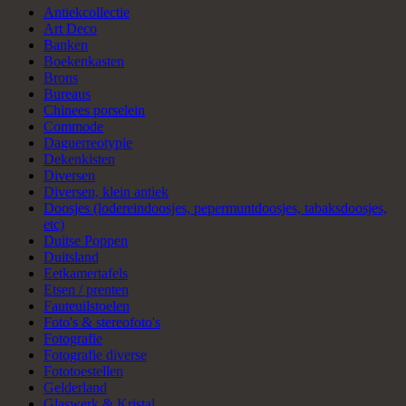
Antiekcollectie
Art Deco
Banken
Boekenkasten
Brons
Bureaus
Chinees porselein
Commode
Daguerreotypie
Dekenkisten
Diversen
Diversen, klein antiek
Doosjes (lodereindoosjes, pepermuntdoosjes, tabaksdoosjes,
etc)
Duitse Poppen
Duitsland
Eetkamertafels
Etsen / prenten
Fauteuilstoelen
Foto's & stereofoto's
Fotografie
Fotografie diverse
Fototoestellen
Gelderland
Glaswerk & Kristal