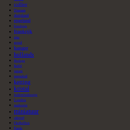
collier
Diamant
duitsland
engeland
Fotolijstje
frankrijk
glas
goud
hanger
hollands
Horloge
Italië
japan
jugendstil
ketting
kristal
lodereindoosje
Londen
mahonie
miniatuur
olieverf
Oorbellen
Parels