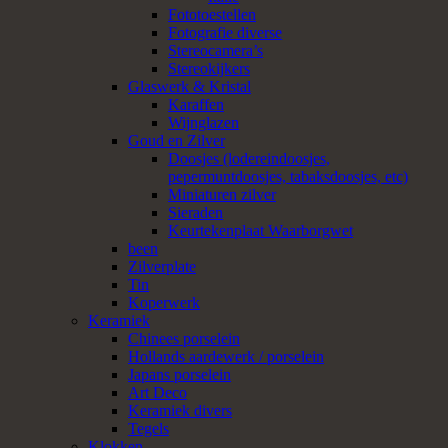
Fototoestellen
Fotografie diverse
Stereocamera’s
Stereokijkers
Glaswerk & Kristal
Karaffen
Wijnglazen
Goud en Zilver
Doosjes (lodereindoosjes,
pepermuntdoosjes, tabaksdoosjes, etc)
Miniaturen zilver
Sieraden
Keurtekenplaat Waarborgwet
been
Zilverplate
Tin
Koperwerk
Keramiek
Chinees porselein
Hollands aardewerk / porselein
Japans porselein
Art Deco
Keramiek divers
Tegels
Klokken