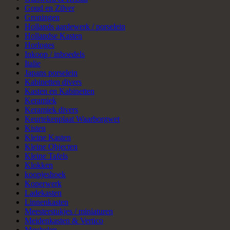
Goud en Zilver
Groningen
Hollands aardewerk / porselein
Hollandse Kasten
Horloges
Inkoop / inboedels
Italie
Japans porselein
Kabinetten divers
Kasten en Kabinetten
Keramiek
Keramiek divers
Keurtekenplaat Waarborgwet
Kisten
Kleine Kasten
Kleine Objecten
Kleine Tafels
Klokken
koopjeshoek
Koperwerk
Ladekasten
Linnenkasten
Meesterstukjes / miniaturen
Meidenkasten & Vertico
Meubelen