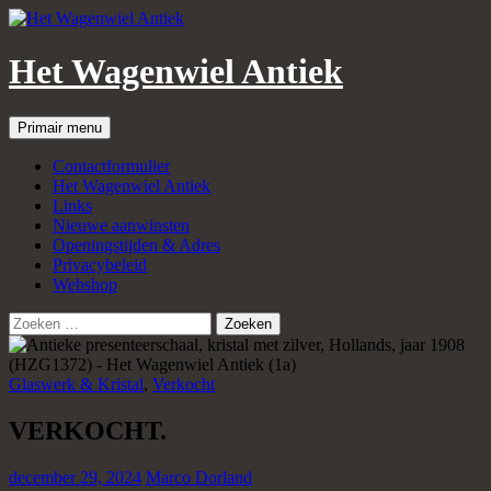
Het Wagenwiel Antiek
Zoeken
Spring
Primair menu
naar
inhoud
Contactformulier
Het Wagenwiel Antiek
Links
Nieuwe aanwinsten
Openingstijden & Adres
Privacybeleid
Webshop
Zoeken
naar:
Glaswerk & Kristal
,
Verkocht
VERKOCHT.
december 29, 2024
Marco Dorland