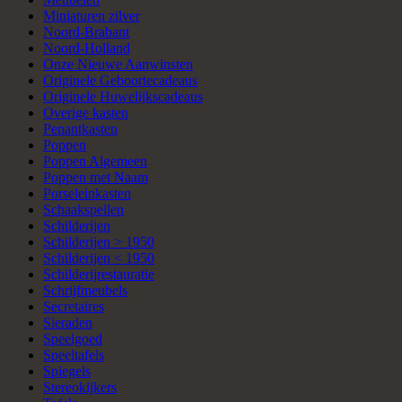
Miniaturen zilver
Noord-Brabant
Noord-Holland
Onze Nieuwe Aanwinsten
Originele Geboortecadeaus
Originele Huwelijkscadeaus
Overige kasten
Penantkasten
Poppen
Poppen Algemeen
Poppen met Naam
Porseleinkasten
Schaakspellen
Schilderijen
Schilderijen > 1950
Schilderijen < 1950
Schilderijrestauratie
Schrijfmeubels
Secretaires
Sieraden
Speelgoed
Speeltafels
Spiegels
Stereokijkers