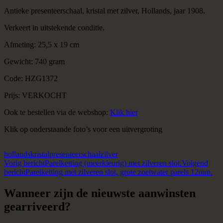
Antieke presenteerschaal, kristal met zilver, Hollands, jaar 1908.
Verkeert in uitstekende conditie.
Afmeting: 25,5 x 19 cm
Gewicht: 740 gram
Code: HZG1372
Prijs: VERKOCHT
Ook te bestellen via de webshop:
Klik hier
Klik op onderstaande foto’s voor een uitvergroting
hollands
kristal
presenteerschaal
zilver
Berichtnavigatie
Vorig bericht
Parelketting (meerkleurig) met zilveren slot.
Volgend
bericht
Parelketting met zilveren slot, grote zoetwater parels 12mm.
Wanneer zijn de nieuwste aanwinsten
gearriveerd?