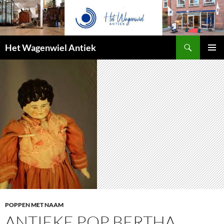
Zoeken
Het Wagenwiel Antiek
SPRING
PRIMAI
NAAR
MENU
INHOUD
POPPEN MET NAAM
ANTIEKE POP BERTHA