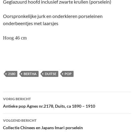
Geglazuurd hoofd inclusief zwarte krullen (porselein)
Oorspronkelijke jurk en onderkleren porseleinen
onderbeentjes met laarsjes
Hoog 46 cm
2180
BERTHA
DUITSE
POP
Berichtnavigatie
VORIG BERICHT
Antieke pop Agnes nr.2178, Duits, ca 1890 – 1910
VOLGEND BERICHT
Collectie Chinees en Japans Imari porselein