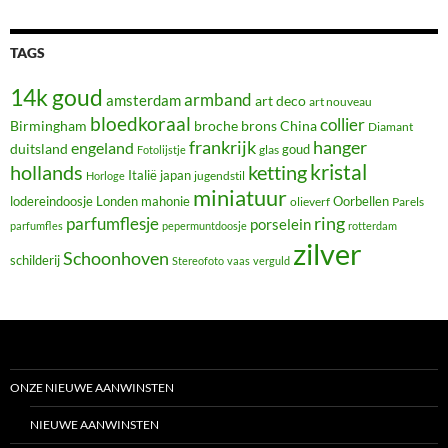
TAGS
14k goud
armband
amsterdam
art deco
art nouveau
bloedkoraal
collier
Birmingham
broche
brons
China
Diamant
frankrijk
hanger
engeland
duitsland
glas
goud
Fotolijstje
hollands
kristal
ketting
Italië
japan
jugendstil
Horloge
miniatuur
lodereindoosje
mahonie
Oorbellen
Londen
olieverf
Parels
ring
parfumflesje
porselein
parfumfles
pepermuntdoosje
rotterdam
zilver
Schoonhoven
schilderij
Stereofoto
vaas
verguld
ONZE NIEUWE AANWINSTEN
NIEUWE AANWINSTEN