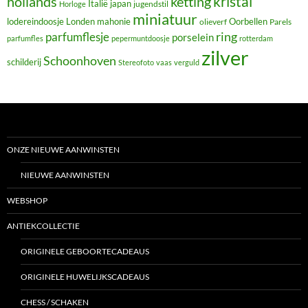
hollands
kristal
ketting
Italië
japan
jugendstil
Horloge
miniatuur
lodereindoosje
mahonie
Oorbellen
Londen
olieverf
Parels
ring
parfumflesje
porselein
parfumfles
pepermuntdoosje
rotterdam
zilver
Schoonhoven
schilderij
Stereofoto
vaas
verguld
ONZE NIEUWE AANWINSTEN
NIEUWE AANWINSTEN
WEBSHOP
ANTIEKCOLLECTIE
ORIGINELE GEBOORTECADEAUS
ORIGINELE HUWELIJKSCADEAUS
CHESS / SCHAKEN