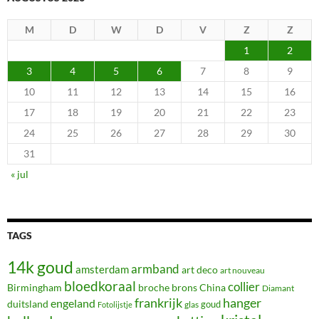
M
D
W
D
V
Z
Z
1
2
3
4
5
6
7
8
9
10
11
12
13
14
15
16
17
18
19
20
21
22
23
24
25
26
27
28
29
30
31
« jul
TAGS
14k goud
armband
amsterdam
art deco
art nouveau
bloedkoraal
collier
Birmingham
broche
brons
China
Diamant
frankrijk
hanger
engeland
duitsland
glas
goud
Fotolijstje