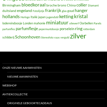
bloedkoraal
collier
Birmingham
broche
brons
China
Diamant
frankrijk
hanger
engeland
duitsland
glas
goud
Fotolijstje
hollands
kristal
ketting
Italië
japan
jugendstil
Horloge
miniatuur
lodereindoosje
mahonie
Oorbellen
Londen
olieverf
Parels
ring
parfumflesje
porselein
parfumfles
pepermuntdoosje
rotterdam
zilver
Schoonhoven
schilderij
Stereofoto
vaas
verguld
ONZE NIEUWE AANWINSTEN
NIEUWE AANWINSTEN
WEBSHOP
ANTIEKCOLLECTIE
ORIGINELE GEBOORTECADEAUS