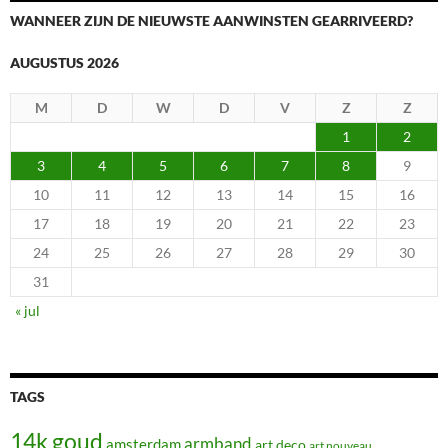
WANNEER ZIJN DE NIEUWSTE AANWINSTEN GEARRIVEERD?
AUGUSTUS 2026
M
D
W
D
V
Z
Z
1
2
3
4
5
6
7
8
9
10
11
12
13
14
15
16
17
18
19
20
21
22
23
24
25
26
27
28
29
30
31
« jul
TAGS
14k goud
armband
amsterdam
art deco
art nouveau