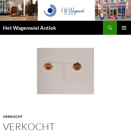
Zoeken
Het Wagenwiel Antiek
SPRING
PRIMAI
NAAR
MENU
INHOUD
VERKOCHT
VERKOCHT