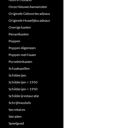
Onze Nieuwe Aanwinsten
Originele Geboortecadeaus
Originele Huwelijkscadeaus
Overige kasten
Penantkasten
Poppen
Poppen Algemeen
Poppen met Naam
Porseleinkasten
Schaakspellen
Schilderijen
Schilderijen > 1950
Schilderijen < 1950
Schilderijrestauratie
Schrijfmeubels
Secretaires
Sieraden
Speelgoed