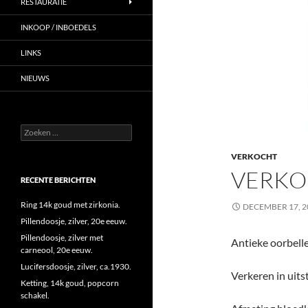
RESTAURATIE
INKOOP / INBOEDELS
LINKS
NIEUWS
Zoeken
naar:
VERKOCHT
VERKO
RECENTE BERICHTEN
Ring 14k goud met zirkonia.
DECEMBER 17, 2
Pillendoosje, zilver, 20e eeuw.
Pillendoosje, zilver met
Antieke oorbelle
carneool, 20e eeuw.
Lucifersdoosje, zilver, ca.1930.
Verkeren in uits
Ketting, 14k goud, popcorn
schakel.