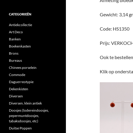
Afmeting bloed
Gewicht: 3,14 g
CATEGORIEËN
Antiekcollectie
Code: HS1350
Art Deco
Banken
Prijs: VERKOC
Boekenkasten
Brons
Ook te bestelle
Bureaus
Chinees porselein
Klik op ondersta
Commode
Daguerreotypie
Dekenkisten
Diversen
Diversen, klein antiek
Doosjes (lodereindoosjes,
pepermuntdoosjes,
tabaksdoosjes, etc)
Duitse Poppen