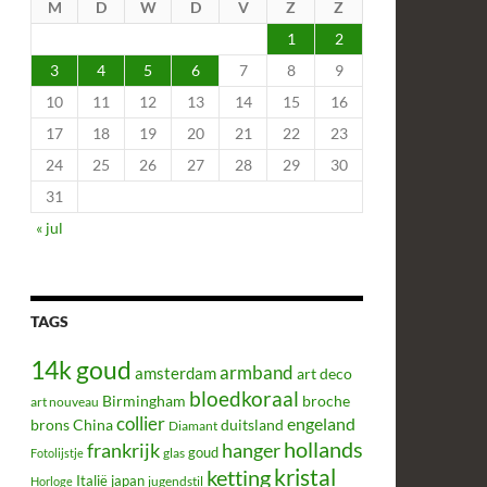
M
D
W
D
V
Z
Z
1
2
3
4
5
6
7
8
9
10
11
12
13
14
15
16
17
18
19
20
21
22
23
24
25
26
27
28
29
30
31
« jul
TAGS
14k goud
armband
amsterdam
art deco
bloedkoraal
Birmingham
broche
art nouveau
collier
engeland
brons
China
duitsland
Diamant
hollands
frankrijk
hanger
glas
goud
Fotolijstje
kristal
ketting
Italië
japan
jugendstil
Horloge