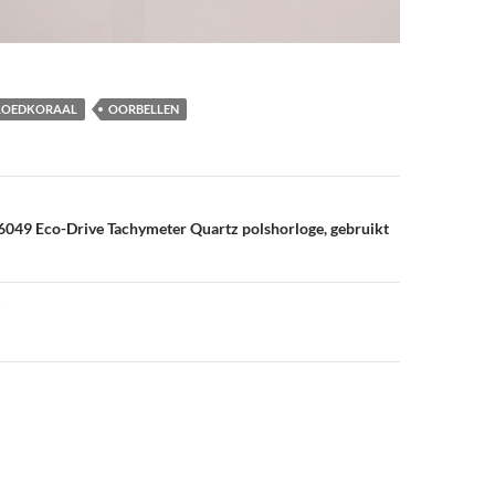
LOEDKORAAL
OORBELLEN
vigatie
6049 Eco-Drive Tachymeter Quartz polshorloge, gebruikt