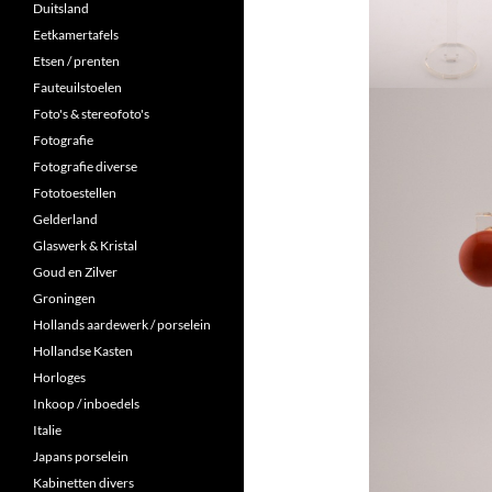
Duitsland
Eetkamertafels
Etsen / prenten
Fauteuilstoelen
Foto's & stereofoto's
Fotografie
Fotografie diverse
Fototoestellen
Gelderland
Glaswerk & Kristal
Goud en Zilver
Groningen
Hollands aardewerk / porselein
Hollandse Kasten
Horloges
Inkoop / inboedels
Italie
Japans porselein
Kabinetten divers