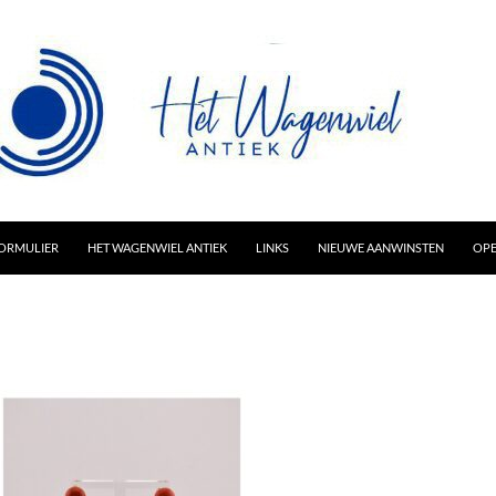
AR INHOUD
ORMULIER
HET WAGENWIEL ANTIEK
LINKS
NIEUWE AANWINSTEN
OPE