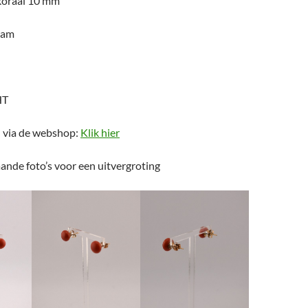
koraal 10 mm
ram
HT
n via de webshop:
Klik hier
ande foto’s voor een uitvergroting