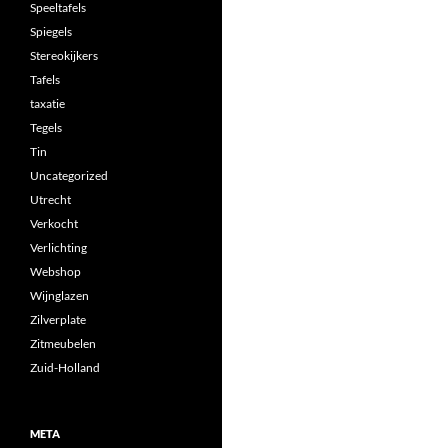
Speeltafels
Spiegels
Stereokijkers
Tafels
taxatie
Tegels
Tin
Uncategorized
Utrecht
Verkocht
Verlichting
Webshop
Wijnglazen
Zilverplate
Zitmeubelen
Zuid-Holland
META