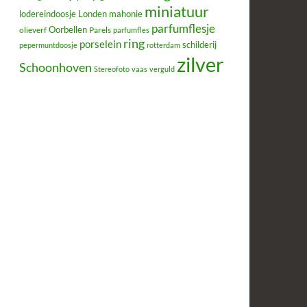
miniatuur
lodereindoosje
mahonie
Londen
parfumflesje
Oorbellen
olieverf
Parels
parfumfles
ring
porselein
schilderij
pepermuntdoosje
rotterdam
zilver
Schoonhoven
Stereofoto
vaas
verguld