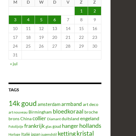
M
D
W
D
V
Z
Z
1
2
3
4
5
6
7
8
9
10
11
12
13
14
15
16
17
18
19
20
21
22
23
24
25
26
27
28
29
30
31
« jul
TAGS
14k goud
armband
amsterdam
art deco
bloedkoraal
Birmingham
broche
art nouveau
collier
engeland
brons
China
duitsland
Diamant
hollands
frankrijk
hanger
glas
goud
Fotolijstje
kristal
ketting
Italië
japan
jugendstil
Horloge