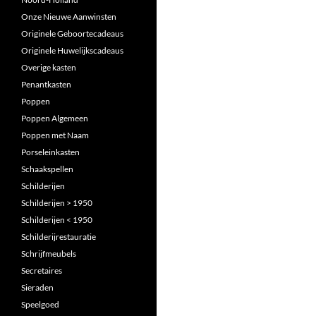
Onze Nieuwe Aanwinsten
Originele Geboortecadeaus
Originele Huwelijkscadeaus
Overige kasten
Penantkasten
Poppen
Poppen Algemeen
Poppen met Naam
Porseleinkasten
Schaakspellen
Schilderijen
Schilderijen > 1950
Schilderijen < 1950
Schilderijrestauratie
Schrijfmeubels
Secretaires
Sieraden
Speelgoed