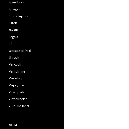
Speeltafels
Spiegels
Stereokijkers
Tafels
taxatie
Tegels
Tin
Uncategorized
Utrecht
Verkocht
Verlichting
Webshop
Wijnglazen
Zilverplate
Zitmeubelen
Zuid-Holland
META