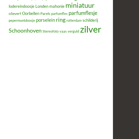
miniatuur
lodereindoosje
mahonie
Londen
parfumflesje
Oorbellen
olieverf
Parels
parfumfles
ring
porselein
schilderij
pepermuntdoosje
rotterdam
zilver
Schoonhoven
Stereofoto
vaas
verguld