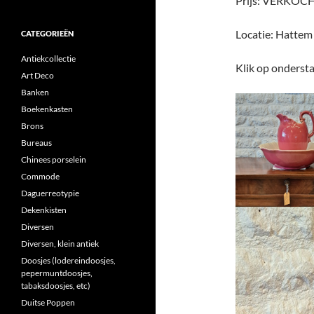
Prijs: VERKOC
Locatie: Hattem
CATEGORIEËN
Antiekcollectie
Klik op ondersta
Art Deco
Banken
Boekenkasten
Brons
Bureaus
Chinees porselein
Commode
Daguerreotypie
Dekenkisten
Diversen
Diversen, klein antiek
Doosjes (lodereindoosjes,
pepermuntdoosjes,
tabaksdoosjes, etc)
Duitse Poppen