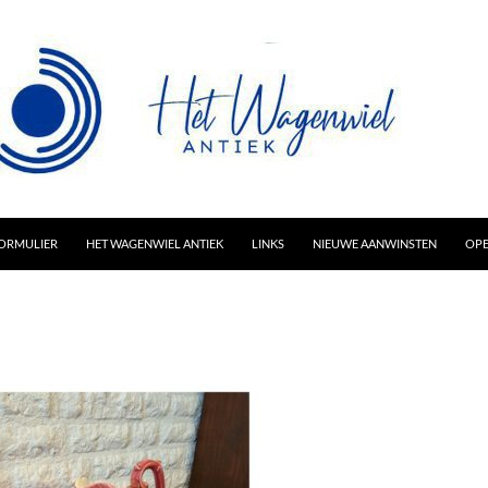
AR INHOUD
ORMULIER
HET WAGENWIEL ANTIEK
LINKS
NIEUWE AANWINSTEN
OPE