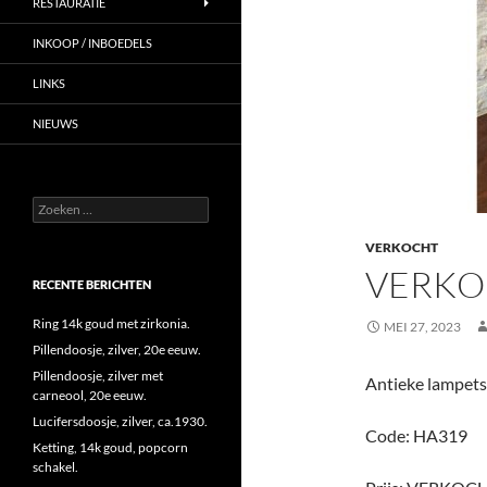
RESTAURATIE
INKOOP / INBOEDELS
LINKS
NIEUWS
Zoeken
naar:
VERKOCHT
VERKO
RECENTE BERICHTEN
Ring 14k goud met zirkonia.
MEI 27, 2023
Pillendoosje, zilver, 20e eeuw.
Pillendoosje, zilver met
Antieke lampetst
carneool, 20e eeuw.
Lucifersdoosje, zilver, ca.1930.
Code: HA319
Ketting, 14k goud, popcorn
schakel.