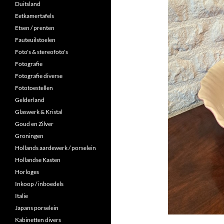
Duitsland
Eetkamertafels
Etsen / prenten
Fauteuilstoelen
Foto's & stereofoto's
Fotografie
Fotografie diverse
Fototoestellen
Gelderland
Glaswerk & Kristal
Goud en Zilver
Groningen
Hollands aardewerk / porselein
Hollandse Kasten
Horloges
Inkoop / inboedels
Italie
Japans porselein
Kabinetten divers