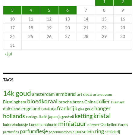
1
2
3
4
5
6
7
8
9
10
11
12
13
14
15
16
17
18
19
20
21
22
23
24
25
26
27
28
29
30
31
« jul
TAGS
14k goud
armband
amsterdam
art deco
art nouveau
bloedkoraal
collier
Birmingham
broche
brons
China
Diamant
frankrijk
hanger
engeland
duitsland
glas
goud
Fotolijstje
hollands
kristal
ketting
Italië
japan
jugendstil
Horloge
miniatuur
lodereindoosje
mahonie
Oorbellen
Londen
olieverf
Parels
ring
parfumflesje
porselein
schilderij
parfumfles
pepermuntdoosje