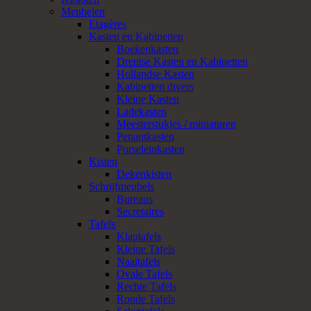
Meubelen
Etagères
Kasten en Kabinetten
Boekenkasten
Drentse Kasten en Kabinetten
Hollandse Kasten
Kabinetten divers
Kleine Kasten
Ladekasten
Meesterstukjes / miniaturen
Penantkasten
Porseleinkasten
Kisten
Dekenkisten
Schrijfmeubels
Bureaus
Secretaires
Tafels
Klaptafels
Kleine Tafels
Naaitafels
Ovale Tafels
Rechte Tafels
Ronde Tafels