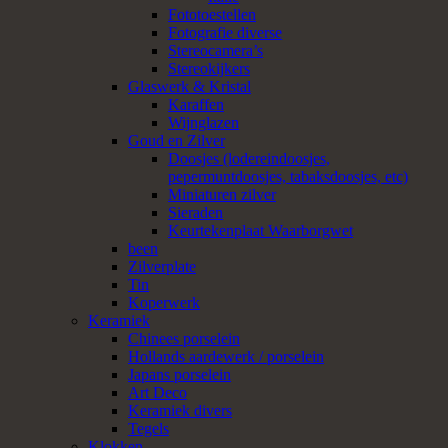
Fototoestellen
Fotografie diverse
Stereocamera’s
Stereokijkers
Glaswerk & Kristal
Karaffen
Wijnglazen
Goud en Zilver
Doosjes (lodereindoosjes,
pepermuntdoosjes, tabaksdoosjes, etc)
Miniaturen zilver
Sieraden
Keurtekenplaat Waarborgwet
been
Zilverplate
Tin
Koperwerk
Keramiek
Chinees porselein
Hollands aardewerk / porselein
Japans porselein
Art Deco
Keramiek divers
Tegels
Klokken