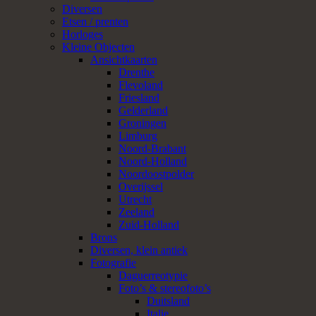
Diversen
Etsen / prenten
Horloges
Kleine Objecten
Ansichtkaarten
Drenthe
Flevoland
Friesland
Gelderland
Groningen
Limburg
Noord-Brabant
Noord-Holland
Noordoostpolder
Overijssel
Utrecht
Zeeland
Zuid-Holland
Brons
Diversen, klein antiek
Fotografie
Daguerreotypie
Foto’s & stereofoto’s
Duitsland
Italie