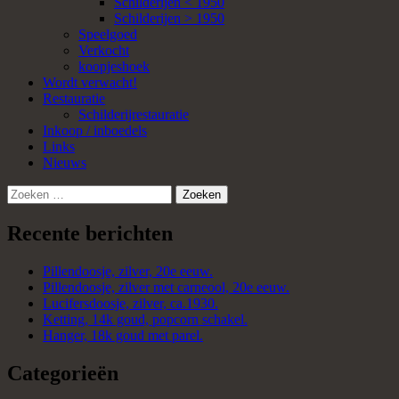
Schilderijen < 1950
Schilderijen > 1950
Speelgoed
Verkocht
koopjeshoek
Wordt verwacht!
Restauratie
Schilderijrestauratie
Inkoop / inboedels
Links
Nieuws
Zoeken
naar:
Recente berichten
Pillendoosje, zilver, 20e eeuw.
Pillendoosje, zilver met carneool, 20e eeuw.
Lucifersdoosje, zilver, ca.1930.
Ketting, 14k goud, popcorn schakel.
Hanger, 18k goud met parel.
Categorieën