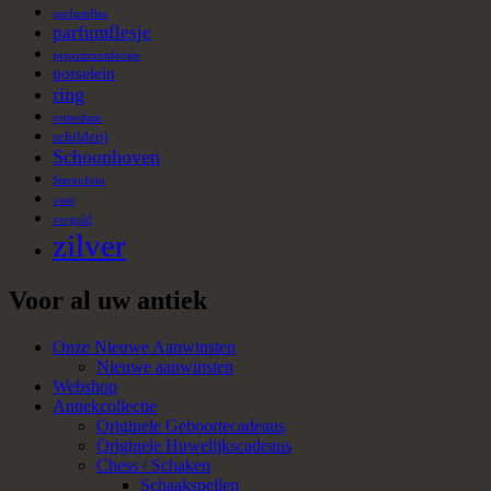
parfumfles
parfumflesje
pepermuntdoosje
porselein
ring
rotterdam
schilderij
Schoonhoven
Stereofoto
vaas
verguld
zilver
Voor al uw antiek
Onze Nieuwe Aanwinsten
Nieuwe aanwinsten
Webshop
Antiekcollectie
Originele Geboortecadeaus
Originele Huwelijkscadeaus
Chess / Schaken
Schaakspellen