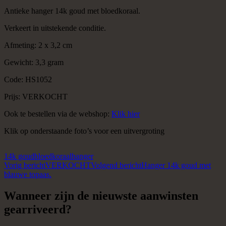
Antieke hanger 14k goud met bloedkoraal.
Verkeert in uitstekende conditie.
Afmeting: 2 x 3,2 cm
Gewicht: 3,3 gram
Code: HS1052
Prijs: VERKOCHT
Ook te bestellen via de webshop:
Klik hier
Klik op onderstaande foto’s voor een uitvergroting
14k goud
bloedkoraal
hanger
Berichtnavigatie
Vorig bericht
VERKOCHT
Volgend bericht
Hanger 14k goud met
blauwe topaas.
Wanneer zijn de nieuwste aanwinsten
gearriveerd?