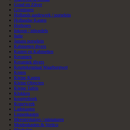
Goud en Zilver
Groningen
Hollands aardewerk / porselein
Hollandse Kasten
Horloges
Inkoop / inboedels
Italie
Japans porselein
Kabinetten divers
Kasten en Kabinetten
Keramiek
Keramiek divers
Keurtekenplaat Waarborgwet
Kisten
Kleine Kasten
Kleine Objecten
Kleine Tafels
Klokken
koopjeshoek
Koperwerk
Ladekasten
Linnenkasten
Meesterstukjes / miniaturen
Meidenkasten & Vertico
Meubelen