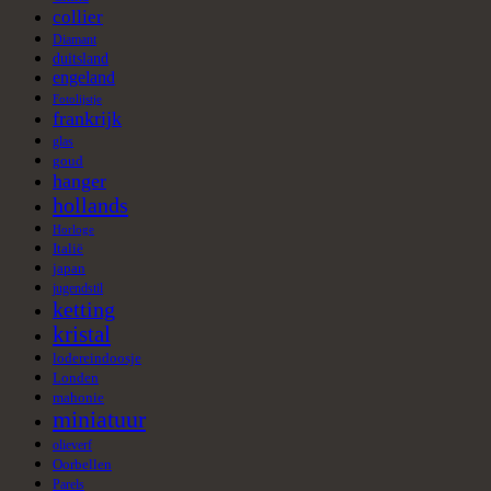
collier
Diamant
duitsland
engeland
Fotolijstje
frankrijk
glas
goud
hanger
hollands
Horloge
Italië
japan
jugendstil
ketting
kristal
lodereindoosje
Londen
mahonie
miniatuur
olieverf
Oorbellen
Parels