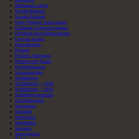
Miniaturen zilver
Noord-Brabant
Noord-Holland
Onze Nieuwe Aanwinsten
Originele Geboortecadeaus
Originele Huwelijkscadeaus
Overige kasten
Penantkasten
Poppen
Poppen Algemeen
Poppen met Naam
Porseleinkasten
Schaakspellen
Schilderijen
Schilderijen > 1950
Schilderijen < 1950
Schilderijrestauratie
Schrijfmeubels
Secretaires
Sieraden
Speelgoed
Speeltafels
Spiegels
Stereokijkers