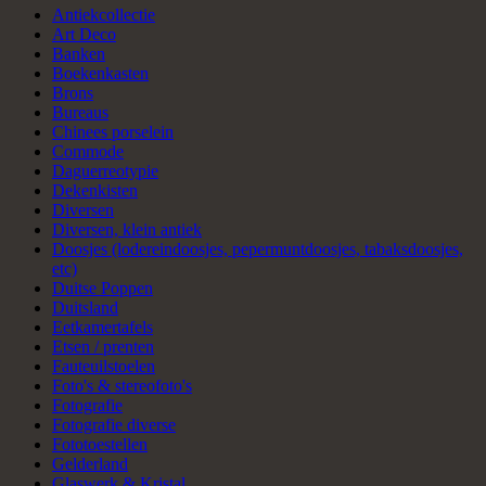
Antiekcollectie
Art Deco
Banken
Boekenkasten
Brons
Bureaus
Chinees porselein
Commode
Daguerreotypie
Dekenkisten
Diversen
Diversen, klein antiek
Doosjes (lodereindoosjes, pepermuntdoosjes, tabaksdoosjes,
etc)
Duitse Poppen
Duitsland
Eetkamertafels
Etsen / prenten
Fauteuilstoelen
Foto's & stereofoto's
Fotografie
Fotografie diverse
Fototoestellen
Gelderland
Glaswerk & Kristal