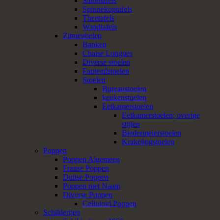
Salontafels
Spinnekoptafels
Theetafels
Wandtafels
Zitmeubelen
Banken
Chaise Longues
Diverse stoelen
Fauteuilstoelen
Stoelen
Bureaustoelen
keukenstoelen
Eetkamerstoelen
Eetkamerstoelen; overige
stijlen
Biedermeierstoelen
Krakelingstoelen
Poppen
Poppen Algemeen
Franse Poppen
Duitse Poppen
Poppen met Naam
Diverse Poppen
Celluloid Poppen
Schilderijen