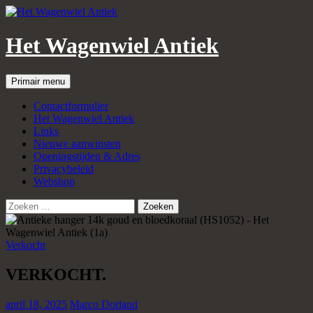
Het Wagenwiel Antiek
Zoeken
Spring
Primair menu
naar
inhoud
Contactformulier
Het Wagenwiel Antiek
Links
Nieuwe aanwinsten
Openingstijden & Adres
Privacybeleid
Webshop
Zoeken
naar:
Verkocht
VERKOCHT.
april 18, 2025
Marco Dorland