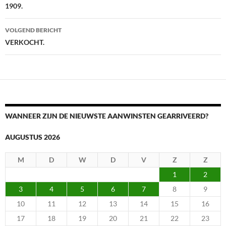
1909.
VOLGEND BERICHT
VERKOCHT.
WANNEER ZIJN DE NIEUWSTE AANWINSTEN GEARRIVEERD?
AUGUSTUS 2026
M
D
W
D
V
Z
Z
1
2
3
4
5
6
7
8
9
10
11
12
13
14
15
16
17
18
19
20
21
22
23