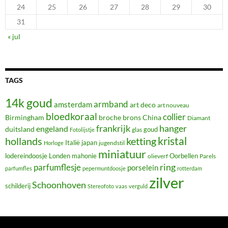
24
25
26
27
28
29
30
31
« jul
TAGS
14k goud
armband
amsterdam
art deco
art nouveau
bloedkoraal
collier
Birmingham
broche
brons
China
Diamant
frankrijk
hanger
engeland
duitsland
glas
goud
Fotolijstje
hollands
kristal
ketting
Italië
japan
jugendstil
Horloge
miniatuur
lodereindoosje
mahonie
Oorbellen
Londen
olieverf
Parels
ring
parfumflesje
porselein
parfumfles
pepermuntdoosje
rotterdam
zilver
Schoonhoven
schilderij
Stereofoto
vaas
verguld