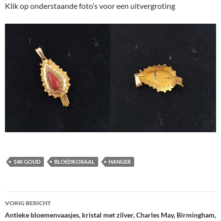
Klik op onderstaande foto’s voor een uitvergroting
14K GOUD
BLOEDKORAAL
HANGER
Berichtnavigatie
VORIG BERICHT
Antieke bloemenvaasjes, kristal met zilver, Charles May, Birmingham,