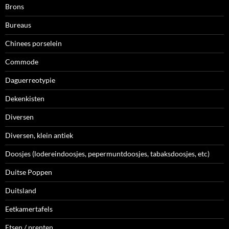
Brons
Bureaus
Chinees porselein
Commode
Daguerreotypie
Dekenkisten
Diversen
Diversen, klein antiek
Doosjes (lodereindoosjes, pepermuntdoosjes, tabaksdoosjes, etc)
Duitse Poppen
Duitsland
Eetkamertafels
Etsen / prenten