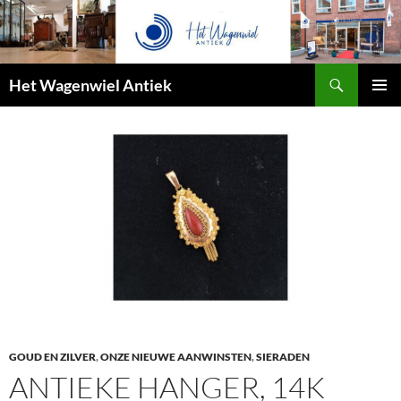
Zoeken
Het Wagenwiel Antiek
SPRING
PRIMAI
NAAR
MENU
INHOUD
GOUD EN ZILVER
,
ONZE NIEUWE AANWINSTEN
,
SIERADEN
ANTIEKE HANGER, 14K