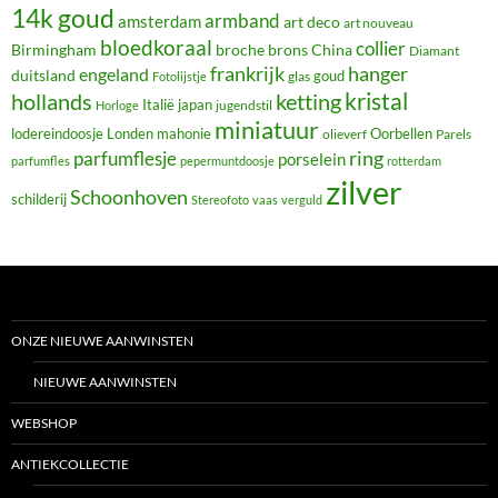
14k goud
armband
amsterdam
art deco
art nouveau
bloedkoraal
collier
Birmingham
broche
brons
China
Diamant
frankrijk
hanger
engeland
duitsland
glas
goud
Fotolijstje
hollands
kristal
ketting
Italië
japan
jugendstil
Horloge
miniatuur
lodereindoosje
mahonie
Oorbellen
Londen
olieverf
Parels
ring
parfumflesje
porselein
parfumfles
pepermuntdoosje
rotterdam
zilver
Schoonhoven
schilderij
Stereofoto
vaas
verguld
ONZE NIEUWE AANWINSTEN
NIEUWE AANWINSTEN
WEBSHOP
ANTIEKCOLLECTIE