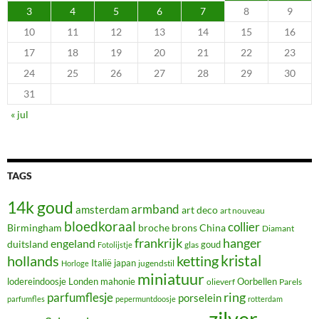
3
4
5
6
7
8
9
10
11
12
13
14
15
16
17
18
19
20
21
22
23
24
25
26
27
28
29
30
31
« jul
TAGS
14k goud
armband
amsterdam
art deco
art nouveau
bloedkoraal
collier
Birmingham
broche
brons
China
Diamant
frankrijk
hanger
engeland
duitsland
glas
goud
Fotolijstje
hollands
kristal
ketting
Italië
japan
jugendstil
Horloge
miniatuur
lodereindoosje
mahonie
Oorbellen
Londen
olieverf
Parels
ring
parfumflesje
porselein
parfumfles
pepermuntdoosje
rotterdam
zilver