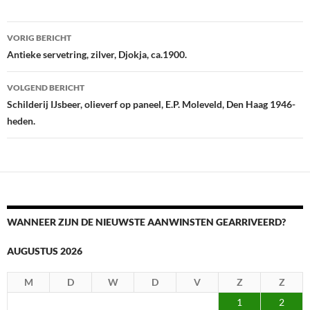
Berichtnavigatie
VORIG BERICHT
Antieke servetring, zilver, Djokja, ca.1900.
VOLGEND BERICHT
Schilderij IJsbeer, olieverf op paneel, E.P. Moleveld, Den Haag 1946-
heden.
WANNEER ZIJN DE NIEUWSTE AANWINSTEN GEARRIVEERD?
AUGUSTUS 2026
M
D
W
D
V
Z
Z
1
2