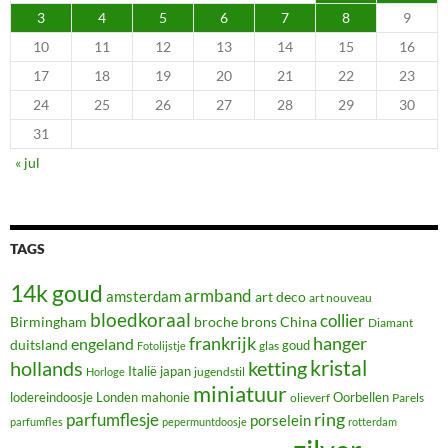
3
4
5
6
7
8
9
10
11
12
13
14
15
16
17
18
19
20
21
22
23
24
25
26
27
28
29
30
31
« jul
TAGS
14k goud
armband
amsterdam
art deco
art nouveau
bloedkoraal
collier
Birmingham
broche
brons
China
Diamant
frankrijk
hanger
engeland
duitsland
glas
goud
Fotolijstje
hollands
kristal
ketting
Italië
japan
jugendstil
Horloge
miniatuur
lodereindoosje
mahonie
Oorbellen
Londen
olieverf
Parels
ring
parfumflesje
porselein
parfumfles
pepermuntdoosje
rotterdam