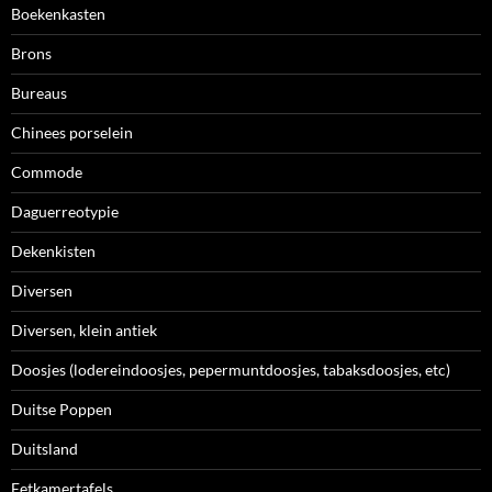
Boekenkasten
Brons
Bureaus
Chinees porselein
Commode
Daguerreotypie
Dekenkisten
Diversen
Diversen, klein antiek
Doosjes (lodereindoosjes, pepermuntdoosjes, tabaksdoosjes, etc)
Duitse Poppen
Duitsland
Eetkamertafels