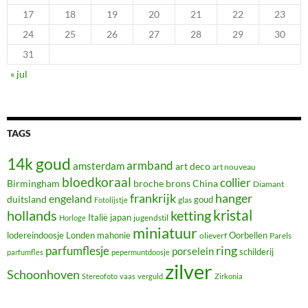
17
18
19
20
21
22
23
24
25
26
27
28
29
30
31
« jul
TAGS
14k goud
armband
amsterdam
art deco
art nouveau
bloedkoraal
collier
Birmingham
broche
brons
China
Diamant
frankrijk
hanger
engeland
duitsland
glas
goud
Fotolijstje
hollands
kristal
ketting
Italië
japan
jugendstil
Horloge
miniatuur
lodereindoosje
mahonie
Oorbellen
Londen
olieverf
Parels
ring
parfumflesje
porselein
schilderij
parfumfles
pepermuntdoosje
zilver
Schoonhoven
Stereofoto
vaas
verguld
Zirkonia