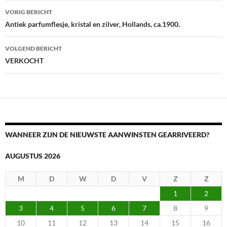
Berichtnavigatie
VORIG BERICHT
Antiek parfumflesje, kristal en zilver, Hollands, ca.1900.
VOLGEND BERICHT
VERKOCHT
WANNEER ZIJN DE NIEUWSTE AANWINSTEN GEARRIVEERD?
AUGUSTUS 2026
M
D
W
D
V
Z
Z
1
2
3
4
5
6
7
8
9
10
11
12
13
14
15
16