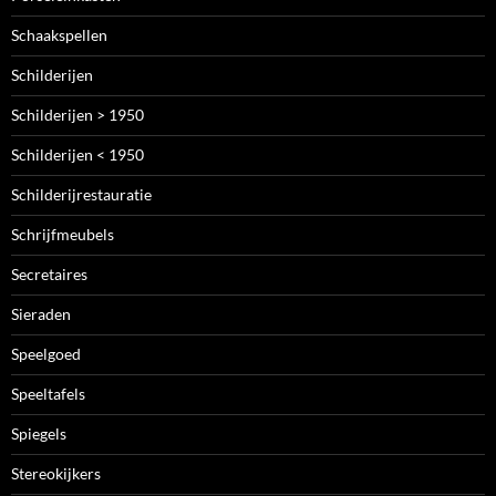
Schaakspellen
Schilderijen
Schilderijen > 1950
Schilderijen < 1950
Schilderijrestauratie
Schrijfmeubels
Secretaires
Sieraden
Speelgoed
Speeltafels
Spiegels
Stereokijkers