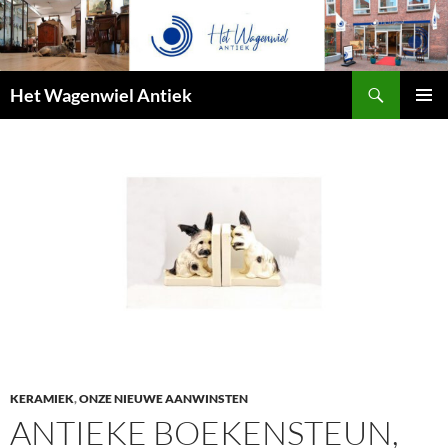
Zoeken
Het Wagenwiel Antiek
SPRING
PRIMAI
NAAR
MENU
INHOUD
KERAMIEK
,
ONZE NIEUWE AANWINSTEN
ANTIEKE BOEKENSTEUN,