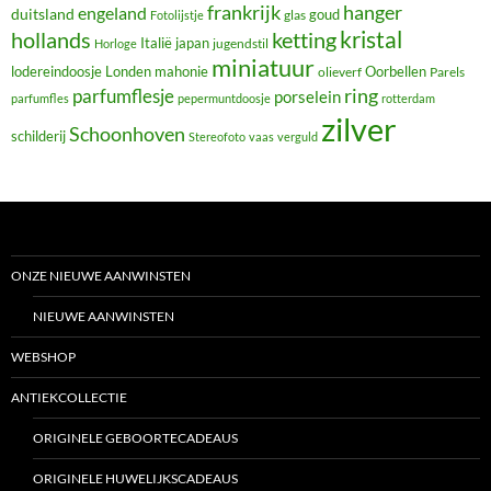
frankrijk
hanger
engeland
duitsland
glas
goud
Fotolijstje
hollands
kristal
ketting
Italië
japan
jugendstil
Horloge
miniatuur
lodereindoosje
mahonie
Oorbellen
Londen
olieverf
Parels
ring
parfumflesje
porselein
parfumfles
pepermuntdoosje
rotterdam
zilver
Schoonhoven
schilderij
Stereofoto
vaas
verguld
ONZE NIEUWE AANWINSTEN
NIEUWE AANWINSTEN
WEBSHOP
ANTIEKCOLLECTIE
ORIGINELE GEBOORTECADEAUS
ORIGINELE HUWELIJKSCADEAUS