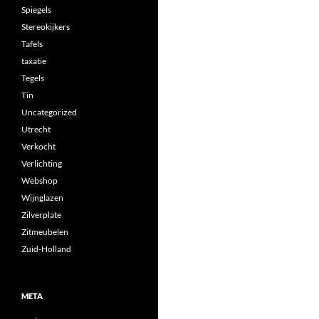
Spiegels
Stereokijkers
Tafels
taxatie
Tegels
Tin
Uncategorized
Utrecht
Verkocht
Verlichting
Webshop
Wijnglazen
Zilverplate
Zitmeubelen
Zuid-Holland
META