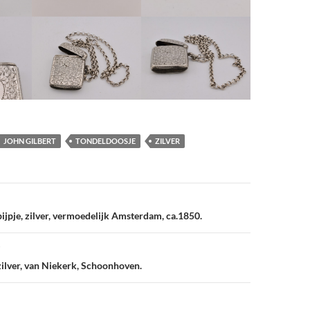
JOHN GILBERT
TONDELDOOSJE
ZILVER
vigatie
ijpje, zilver, vermoedelijk Amsterdam, ca.1850.
zilver, van Niekerk, Schoonhoven.