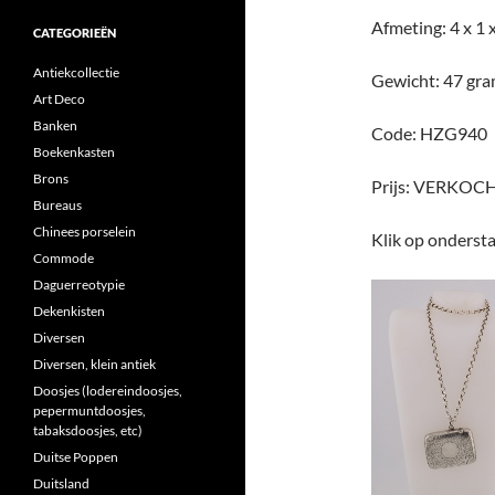
Afmeting: 4 x 1 
CATEGORIEËN
Antiekcollectie
Gewicht: 47 gr
Art Deco
Banken
Code: HZG940
Boekenkasten
Brons
Prijs: VERKOC
Bureaus
Chinees porselein
Klik op ondersta
Commode
Daguerreotypie
Dekenkisten
Diversen
Diversen, klein antiek
Doosjes (lodereindoosjes,
pepermuntdoosjes,
tabaksdoosjes, etc)
Duitse Poppen
Duitsland