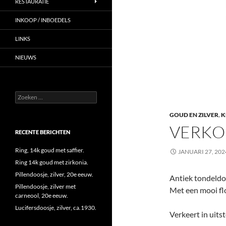
RESTAURATIE
INKOOP / INBOEDELS
LINKS
NIEUWS
Zoeken
naar:
GOUD EN ZILVER
,
K
VERKO
RECENTE BERICHTEN
Ring, 14k goud met saffier.
JANUARI 27, 202
Ring 14k goud met zirkonia.
Pillendoosje, zilver, 20e eeuw.
Antiek tondeldoo
Pillendoosje, zilver met
Met een mooi flor
carneool, 20e eeuw.
Lucifersdoosje, zilver, ca.1930.
Verkeert in uits