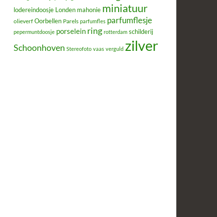
miniatuur
lodereindoosje
mahonie
Londen
parfumflesje
Oorbellen
olieverf
Parels
parfumfles
ring
porselein
schilderij
pepermuntdoosje
rotterdam
zilver
Schoonhoven
Stereofoto
vaas
verguld