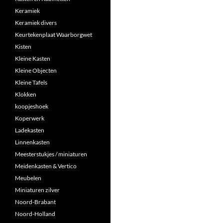
Keramiek
Keramiek divers
Keurtekenplaat Waarborgwet
Kisten
Kleine Kasten
Kleine Objecten
Kleine Tafels
Klokken
koopjeshoek
Koperwerk
Ladekasten
Linnenkasten
Meesterstukjes / miniaturen
Meidenkasten & Vertico
Meubelen
Miniaturen zilver
Noord-Brabant
Noord-Holland