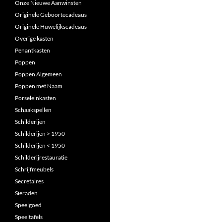
Onze Nieuwe Aanwinsten
Originele Geboortecadeaus
Originele Huwelijkscadeaus
Overige kasten
Penantkasten
Poppen
Poppen Algemeen
Poppen met Naam
Porseleinkasten
Schaakspellen
Schilderijen
Schilderijen > 1950
Schilderijen < 1950
Schilderijrestauratie
Schrijfmeubels
Secretaires
Sieraden
Speelgoed
Speeltafels