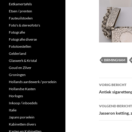
Eetkamertafels
Etsen / prenten
Fauteuilstoelen
Foto's & stereofoto's
Fotografie
Fotografie diverse
Fototoestellen
Gelderland
BIRMINGHAM
Glaswerk & Kristal
Goud en Zilver
Groningen
Berichtna
Hollands aardewerk / porselein
VORIG BERICHT
Hollandse Kasten
Antiek sigarettenp
Horloges
Inkoop / inboedels
VOLGEND BERICHT
Italie
Jasseron ketting, 
Japans porselein
Kabinetten divers
Kasten en Kabinetten