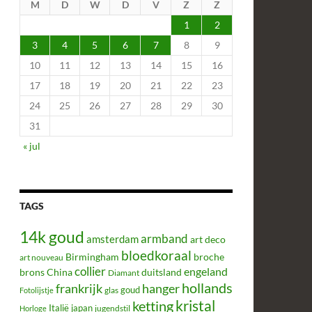
M
D
W
D
V
Z
Z
1
2
3
4
5
6
7
8
9
10
11
12
13
14
15
16
17
18
19
20
21
22
23
24
25
26
27
28
29
30
31
« jul
TAGS
14k goud
armband
amsterdam
art deco
bloedkoraal
Birmingham
broche
art nouveau
collier
engeland
brons
China
duitsland
Diamant
hollands
frankrijk
hanger
glas
goud
Fotolijstje
kristal
ketting
Italië
japan
jugendstil
Horloge