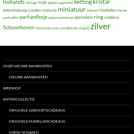
hollands
kristal
ketting
Italië
japan
jugendstil
Horloge
miniatuur
lodereindoosje
mahonie
Oorbellen
Londen
olieverf
Parels
ring
parfumflesje
porselein
schilderij
parfumfles
pepermuntdoosje
zilver
Schoonhoven
Stereofoto
vaas
van Niekerk
verguld
ONZE NIEUWE AANWINSTEN
NIEUWE AANWINSTEN
WEBSHOP
ANTIEKCOLLECTIE
ORIGINELE GEBOORTECADEAUS
ORIGINELE HUWELIJKSCADEAUS
CHESS / SCHAKEN