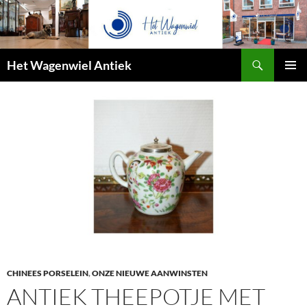
Zoeken
Het Wagenwiel Antiek
SPRING
PRIMAI
NAAR
MENU
INHOUD
CHINEES PORSELEIN
,
ONZE NIEUWE AANWINSTEN
ANTIEK THEEPOTJE MET