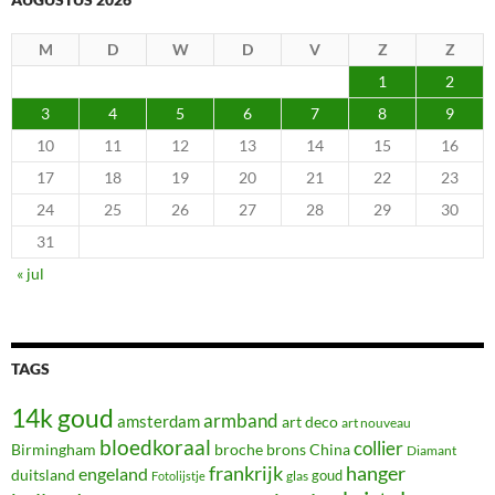
M
D
W
D
V
Z
Z
1
2
3
4
5
6
7
8
9
10
11
12
13
14
15
16
17
18
19
20
21
22
23
24
25
26
27
28
29
30
31
« jul
TAGS
14k goud
armband
amsterdam
art deco
art nouveau
bloedkoraal
collier
Birmingham
broche
brons
China
Diamant
frankrijk
hanger
engeland
duitsland
glas
goud
Fotolijstje