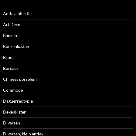
Antiekcollectie
Art Deco
Banken
Boekenkasten
Brons
Bureaus
Chinees porselein
Commode
Daguerreotypie
Dekenkisten
Diversen
Diversen, klein antiek