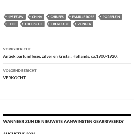
19E EEUW
CHINA
CHINEES
FAMILLE ROSE
PORSELEIN
THEE
THEEPOTJE
TREKPOTJE
VLINDER
Berichtnavigatie
VORIG BERICHT
Antiek parfumflesje, zilver en kristal, Hollands, ca.1900-1920.
VOLGEND BERICHT
VERKOCHT.
WANNEER ZIJN DE NIEUWSTE AANWINSTEN GEARRIVEERD?
AUGUSTUS 2026