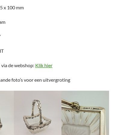
85 x 100 mm
ram
7
HT
n via de webshop:
Klik hier
ande foto’s voor een uitvergroting