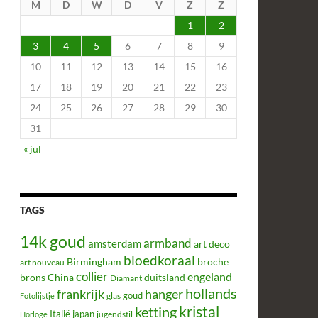
M
D
W
D
V
Z
Z
1
2
3
4
5
6
7
8
9
10
11
12
13
14
15
16
17
18
19
20
21
22
23
24
25
26
27
28
29
30
31
« jul
TAGS
14k goud
armband
amsterdam
art deco
bloedkoraal
Birmingham
broche
art nouveau
collier
engeland
brons
China
duitsland
Diamant
hollands
frankrijk
hanger
glas
goud
Fotolijstje
kristal
ketting
Italië
japan
jugendstil
Horloge