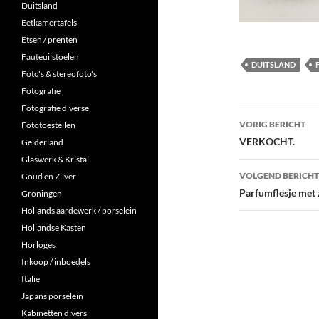
Duitsland
Eetkamertafels
Etsen / prenten
Fauteuilstoelen
DUITSLAND
Foto's & stereofoto's
Fotografie
Fotografie diverse
Berichtna
VORIG BERICHT
Fototoestellen
VERKOCHT.
Gelderland
Glaswerk & Kristal
VOLGEND BERICHT
Goud en Zilver
Parfumflesje met 
Groningen
Hollands aardewerk / porselein
Hollandse Kasten
Horloges
Inkoop / inboedels
Italie
Japans porselein
Kabinetten divers