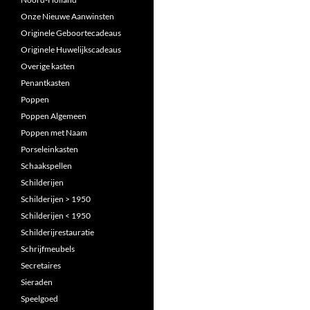
Onze Nieuwe Aanwinsten
Originele Geboortecadeaus
Originele Huwelijkscadeaus
Overige kasten
Penantkasten
Poppen
Poppen Algemeen
Poppen met Naam
Porseleinkasten
Schaakspellen
Schilderijen
Schilderijen > 1950
Schilderijen < 1950
Schilderijrestauratie
Schrijfmeubels
Secretaires
Sieraden
Speelgoed