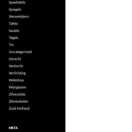
Speeltafels
Spiegels
Stereokijkers
Tafels
taxatie
Tegels
Tin
Uncategorized
Utrecht
Verkocht
Verlichting
Webshop
Wijnglazen
Zilverplate
Zitmeubelen
Zuid-Holland
META