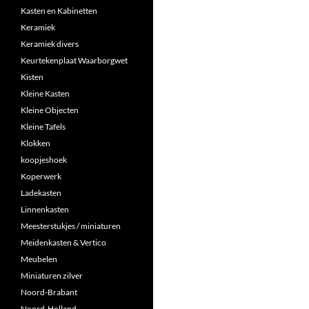
Kasten en Kabinetten
Keramiek
Keramiek divers
Keurtekenplaat Waarborgwet
Kisten
Kleine Kasten
Kleine Objecten
Kleine Tafels
Klokken
koopjeshoek
Koperwerk
Ladekasten
Linnenkasten
Meesterstukjes / miniaturen
Meidenkasten & Vertico
Meubelen
Miniaturen zilver
Noord-Brabant
Noord-Holland