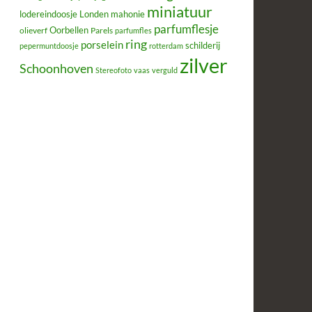
miniatuur
lodereindoosje
mahonie
Londen
parfumflesje
Oorbellen
olieverf
Parels
parfumfles
ring
porselein
schilderij
pepermuntdoosje
rotterdam
zilver
Schoonhoven
Stereofoto
vaas
verguld