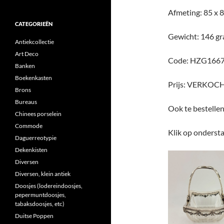
Afmeting: 85 x 
CATEGORIEËN
Gewicht: 146 g
Antiekcollectie
Art Deco
Code: HZG166
Banken
Boekenkasten
Prijs: VERKOC
Brons
Bureaus
Ook te bestelle
Chinees porselein
Commode
Klik op ondersta
Daguerreotypie
Dekenkisten
Diversen
Diversen, klein antiek
Doosjes (lodereindoosjes,
pepermuntdoosjes,
tabaksdoosjes, etc)
Duitse Poppen