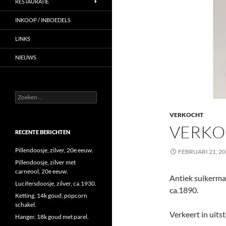
RESTAURATIE
INKOOP / INBOEDELS
LINKS
NIEUWS
Zoeken
naar:
VERKOCHT
VERKO
RECENTE BERICHTEN
Pillendoosje, zilver, 20e eeuw.
FEBRUARI 21, 2
Pillendoosje, zilver met
carneool, 20e eeuw.
Antiek suikermand
Lucifersdoosje, zilver, ca.1930.
ca.1890.
Ketting, 14k goud, popcorn
schakel.
Verkeert in uits
Hanger, 18k goud met parel.