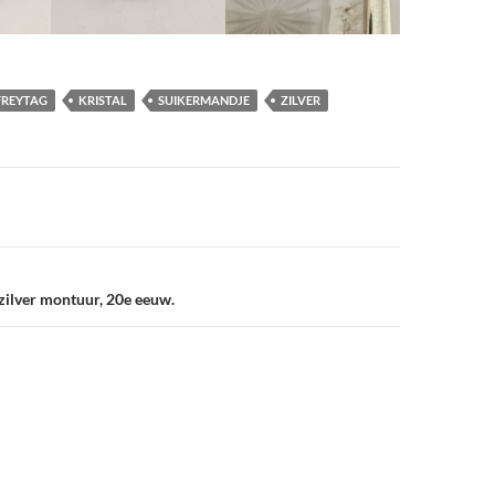
FREYTAG
KRISTAL
SUIKERMANDJE
ZILVER
vigatie
zilver montuur, 20e eeuw.