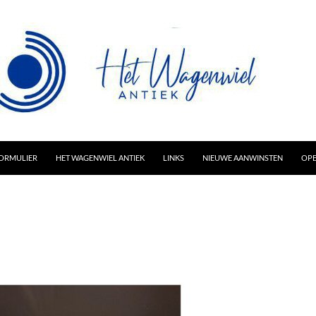
AR INHOUD
ORMULIER
HET WAGENWIEL ANTIEK
LINKS
NIEUWE AANWINSTEN
OPE