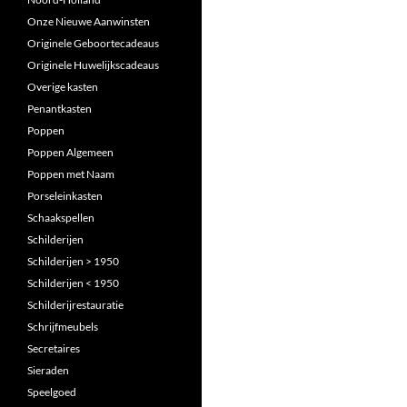
Onze Nieuwe Aanwinsten
Originele Geboortecadeaus
Originele Huwelijkscadeaus
Overige kasten
Penantkasten
Poppen
Poppen Algemeen
Poppen met Naam
Porseleinkasten
Schaakspellen
Schilderijen
Schilderijen > 1950
Schilderijen < 1950
Schilderijrestauratie
Schrijfmeubels
Secretaires
Sieraden
Speelgoed