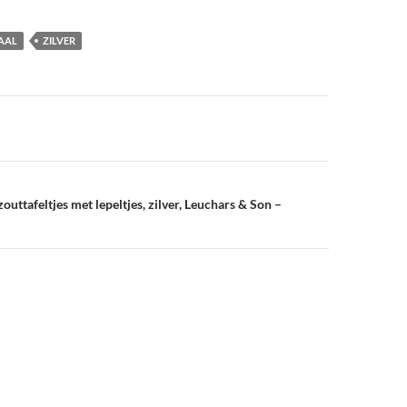
AAL
ZILVER
vigatie
zouttafeltjes met lepeltjes, zilver, Leuchars & Son –