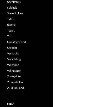
Speeltafels
Spiegels
Stereokijkers
Tafels
taxatie
Tegels
Tin
Uncategorized
Utrecht
Verkocht
Verlichting
Webshop
Wijnglazen
Zilverplate
Zitmeubelen
Zuid-Holland
META