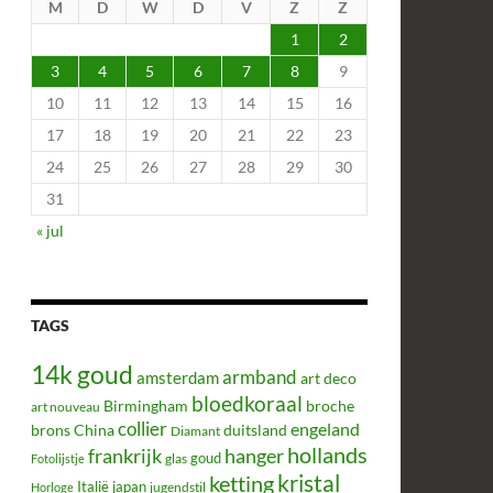
M
D
W
D
V
Z
Z
1
2
3
4
5
6
7
8
9
10
11
12
13
14
15
16
17
18
19
20
21
22
23
24
25
26
27
28
29
30
31
« jul
TAGS
14k goud
armband
amsterdam
art deco
bloedkoraal
Birmingham
broche
art nouveau
collier
engeland
brons
China
duitsland
Diamant
hollands
frankrijk
hanger
glas
goud
Fotolijstje
kristal
ketting
Italië
japan
jugendstil
Horloge