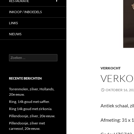
RESTAURATIE
INKOOP / INBOEDELS
LINKS
NIEUWS
Zoeken
naar:
VERKOCHT
VERKO
RECENTE BERICHTEN
Torenmolen, zilver, Hollands,
OKTOBER 16, 20
20e eeuw.
Ring, 14k goud met saffier.
Antiek schaal, z
Ring 14k goud met zirkonia.
Pillendoosje, zilver, 20e eeuw.
Afmeting: 31 x 1
Pillendoosje, zilver met
carneool, 20e eeuw.