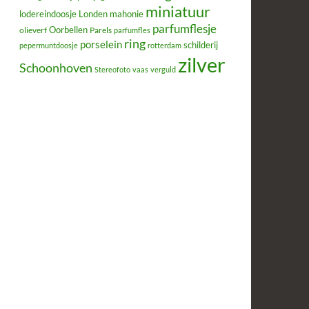
miniatuur
lodereindoosje
mahonie
Londen
parfumflesje
Oorbellen
olieverf
Parels
parfumfles
ring
porselein
schilderij
pepermuntdoosje
rotterdam
zilver
Schoonhoven
Stereofoto
vaas
verguld