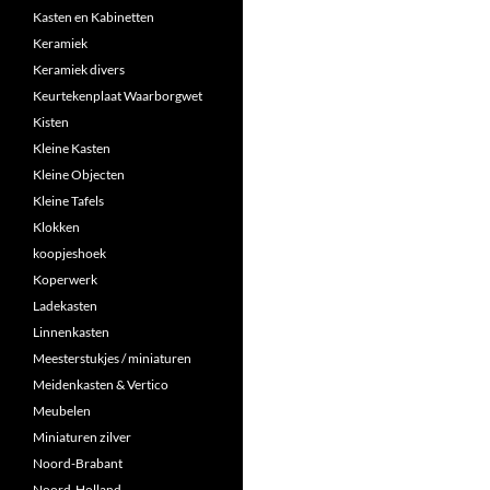
Kasten en Kabinetten
Keramiek
Keramiek divers
Keurtekenplaat Waarborgwet
Kisten
Kleine Kasten
Kleine Objecten
Kleine Tafels
Klokken
koopjeshoek
Koperwerk
Ladekasten
Linnenkasten
Meesterstukjes / miniaturen
Meidenkasten & Vertico
Meubelen
Miniaturen zilver
Noord-Brabant
Noord-Holland