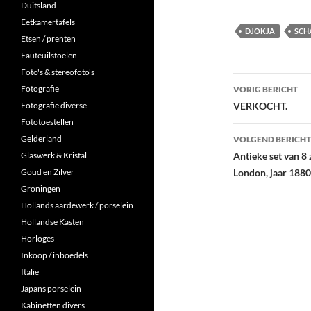
Duitsland
Eetkamertafels
DJOKJA
SCH
Etsen / prenten
Fauteuilstoelen
Foto's & stereofoto's
Berichtna
Fotografie
VORIG BERICHT
Fotografie diverse
VERKOCHT.
Fototoestellen
Gelderland
VOLGEND BERICHT
Glaswerk & Kristal
Antieke set van 8 
Goud en Zilver
London, jaar 1880
Groningen
Hollands aardewerk / porselein
Hollandse Kasten
Horloges
Inkoop / inboedels
Italie
Japans porselein
Kabinetten divers