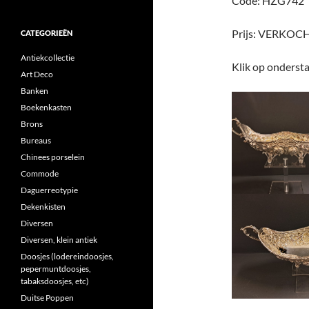
Code: HZG742
Prijs: VERKOC
CATEGORIEËN
Antiekcollectie
Klik op ondersta
Art Deco
Banken
Boekenkasten
Brons
Bureaus
Chinees porselein
Commode
Daguerreotypie
Dekenkisten
Diversen
Diversen, klein antiek
Doosjes (lodereindoosjes,
pepermuntdoosjes,
tabaksdoosjes, etc)
Duitse Poppen