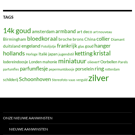
TAGS
14k goud
armband
amsterdam
art deco
art nouveau
bloedkoraal
collier
Birmingham
broche
brons
China
Diamant
frankrijk
hanger
engeland
duitsland
glas
goud
Fotolijstje
hollands
kristal
ketting
Italië
japan
jugendstil
Horloge
miniatuur
lodereindoosje
mahonie
Oorbellen
Londen
olieverf
Parels
ring
parfumflesje
porselein
parfumfles
pepermuntdoosje
rotterdam
zilver
Schoonhoven
schilderij
Stereofoto
vaas
verguld
ONZE NIEUWE AANWINSTEN
NIEUWE AANWINSTEN