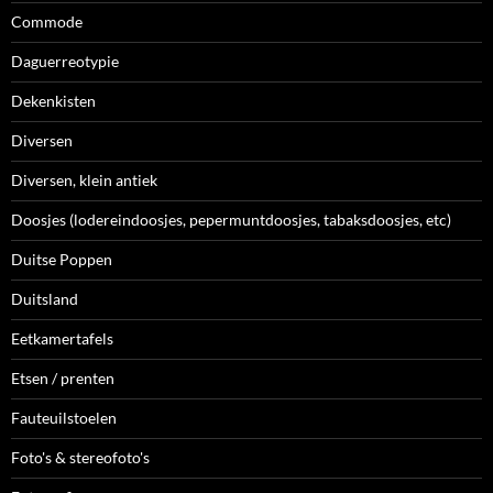
Commode
Daguerreotypie
Dekenkisten
Diversen
Diversen, klein antiek
Doosjes (lodereindoosjes, pepermuntdoosjes, tabaksdoosjes, etc)
Duitse Poppen
Duitsland
Eetkamertafels
Etsen / prenten
Fauteuilstoelen
Foto's & stereofoto's