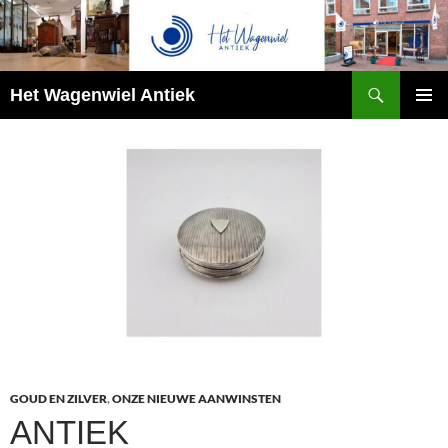
Zoeken
Het Wagenwiel Antiek
SPRING
PRIMAI
NAAR
MENU
INHOUD
GOUD EN ZILVER
,
ONZE NIEUWE AANWINSTEN
ANTIEK