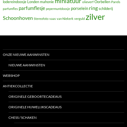
miniatuur
lodereindoosje
mahonie
Oorbellen
Londen
olieverf
Parels
ring
parfumflesje
porselein
schilderij
parfumfles
pepermuntdoosje
zilver
Schoonhoven
Stereofoto
vaas
van Niekerk
verguld
ONZE NIEUWE AANWINSTEN
NIEUWE AANWINSTEN
WEBSHOP
ANTIEKCOLLECTIE
ORIGINELE GEBOORTECADEAUS
ORIGINELE HUWELIJKSCADEAUS
CHESS / SCHAKEN