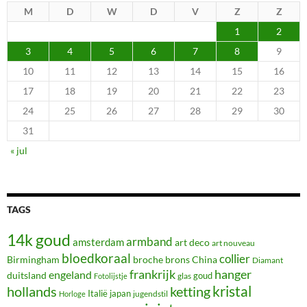
M
D
W
D
V
Z
Z
1
2
3
4
5
6
7
8
9
10
11
12
13
14
15
16
17
18
19
20
21
22
23
24
25
26
27
28
29
30
31
« jul
TAGS
14k goud
armband
amsterdam
art deco
art nouveau
bloedkoraal
collier
Birmingham
broche
brons
China
Diamant
frankrijk
hanger
engeland
duitsland
glas
goud
Fotolijstje
hollands
kristal
ketting
Italië
japan
jugendstil
Horloge