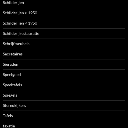
Schilderijen
Schilderijen > 1950
Schilderijen < 1950
Schilderijrestauratie
Schrijfmeubels
Secretaires
Sieraden
Speelgoed
Speeltafels
Spiegels
Stereokijkers
Tafels
taxatie