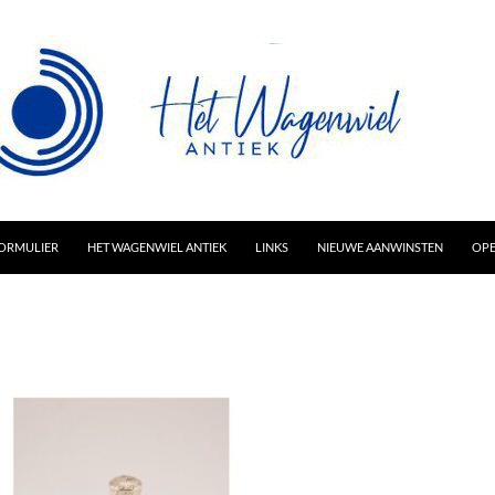
AR INHOUD
ORMULIER
HET WAGENWIEL ANTIEK
LINKS
NIEUWE AANWINSTEN
OPE