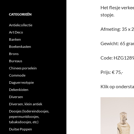
Het flesje verke
stopje.
CATEGORIEËN
Antiekcollectie
Afmeting: 35 x 
Art Deco
Banken
Gewicht: 65 gr
Boekenkasten
Brons
Code: HZG128
Bureaus
Chinees porselein
Prijs: € 75,-
Commode
Daguerreotypie
Klik op ondersta
Dekenkisten
Diversen
Diversen, klein antiek
Doosjes (lodereindoosjes,
pepermuntdoosjes,
tabaksdoosjes, etc)
Duitse Poppen