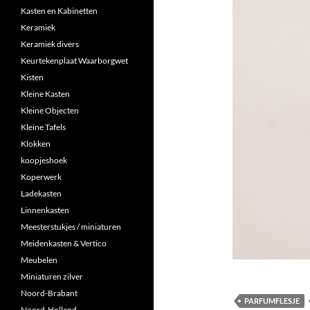
Kasten en Kabinetten
Keramiek
Keramiek divers
Keurtekenplaat Waarborgwet
Kisten
Kleine Kasten
Kleine Objecten
Kleine Tafels
Klokken
koopjeshoek
Koperwerk
Ladekasten
Linnenkasten
Meesterstukjes / miniaturen
Meidenkasten & Vertico
Meubelen
Miniaturen zilver
Noord-Brabant
PARFUMFLESJE
Noord-Holland