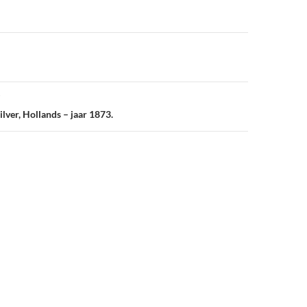
vigatie
ilver, Hollands – jaar 1873.