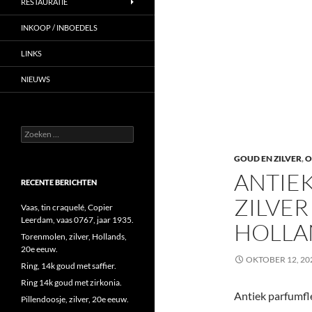
RESTAURATIE
INKOOP / INBOEDELS
LINKS
NIEUWS
Zoeken
naar:
GOUD EN ZILVER
,
O
ANTIEK
RECENTE BERICHTEN
ZILVER
Vaas, tin craquelé, Copier
Leerdam, vaas 0767, jaar 1935.
HOLLAN
Torenmolen, zilver, Hollands,
20e eeuw.
OKTOBER 12, 20
Ring, 14k goud met saffier.
Ring 14k goud met zirkonia.
Antiek parfumfles
Pillendoosje, zilver, 20e eeuw.