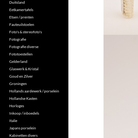
Duitsland
Eetkamertafels
Etsen / prenten
Fauteuilstoelen
Foto's & stereofoto's
Fotografie
Fotografie diverse
Fototoestellen
Gelderland
Glaswerk & Kristal
Goud en Zilver
Groningen
Hollands aardewerk / porselein
Hollandse Kasten
Horloges
Inkoop / inboedels
Italie
Japans porselein
Kabinetten divers