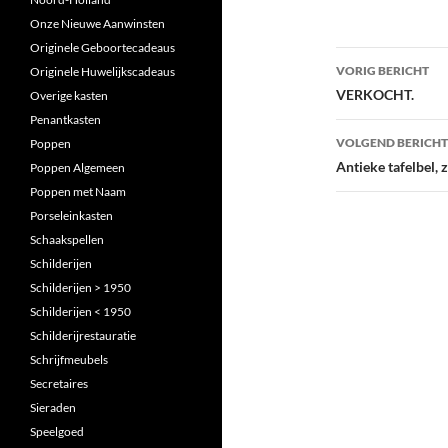
Onze Nieuwe Aanwinsten
Originele Geboortecadeaus
Berichtna
VORIG BERICHT
Originele Huwelijkscadeaus
VERKOCHT.
Overige kasten
Penantkasten
VOLGEND BERICHT
Poppen
Antieke tafelbel, z
Poppen Algemeen
Poppen met Naam
Porseleinkasten
Schaakspellen
Schilderijen
Schilderijen > 1950
Schilderijen < 1950
Schilderijrestauratie
Schrijfmeubels
Secretaires
Sieraden
Speelgoed