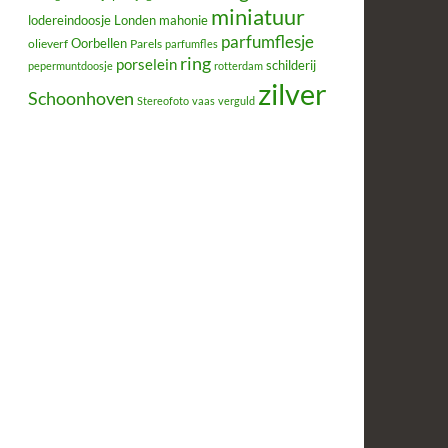
miniatuur
lodereindoosje
mahonie
Londen
parfumflesje
Oorbellen
olieverf
Parels
parfumfles
ring
porselein
schilderij
pepermuntdoosje
rotterdam
zilver
Schoonhoven
Stereofoto
vaas
verguld