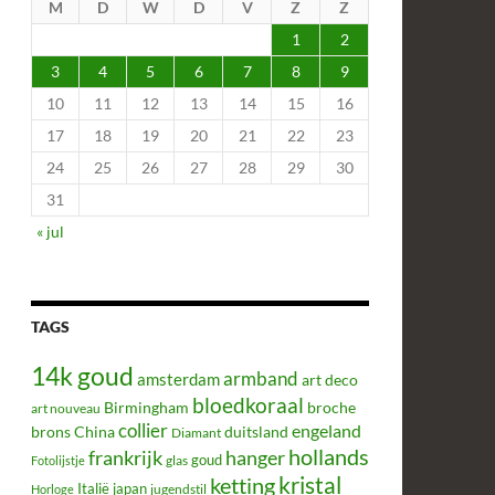
M
D
W
D
V
Z
Z
1
2
3
4
5
6
7
8
9
10
11
12
13
14
15
16
17
18
19
20
21
22
23
24
25
26
27
28
29
30
31
« jul
TAGS
14k goud
armband
amsterdam
art deco
bloedkoraal
Birmingham
broche
art nouveau
collier
engeland
brons
China
duitsland
Diamant
hollands
frankrijk
hanger
glas
goud
Fotolijstje
kristal
ketting
Italië
japan
jugendstil
Horloge