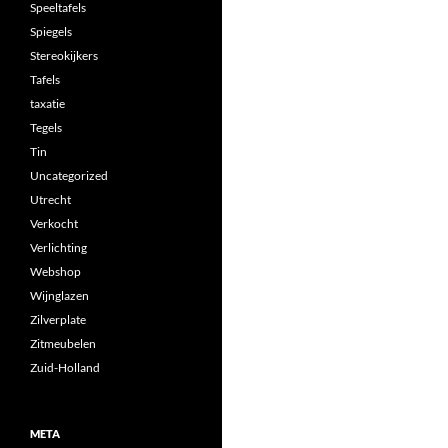
Speeltafels
Spiegels
Stereokijkers
Tafels
taxatie
Tegels
Tin
Uncategorized
Utrecht
Verkocht
Verlichting
Webshop
Wijnglazen
Zilverplate
Zitmeubelen
Zuid-Holland
META