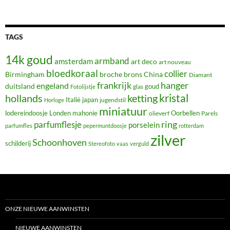
TAGS
14k goud
armband
amsterdam
art deco
art nouveau
bloedkoraal
collier
Birmingham
broche
brons
China
Diamant
frankrijk
hanger
engeland
duitsland
glas
goud
Fotolijstje
hollands
kristal
ketting
Italië
japan
jugendstil
Horloge
miniatuur
lodereindoosje
mahonie
Oorbellen
Londen
olieverf
Parels
ring
parfumflesje
porselein
parfumfles
pepermuntdoosje
rotterdam
zilver
Schoonhoven
schilderij
Stereofoto
vaas
verguld
ONZE NIEUWE AANWINSTEN
NIEUWE AANWINSTEN