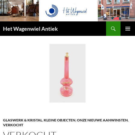
Zoeken
Het Wagenwiel Antiek
SPRING
PRIMAI
NAAR
MENU
INHOUD
GLASWERK & KRISTAL
,
KLEINE OBJECTEN
,
ONZE NIEUWE AANWINSTEN
,
VERKOCHT