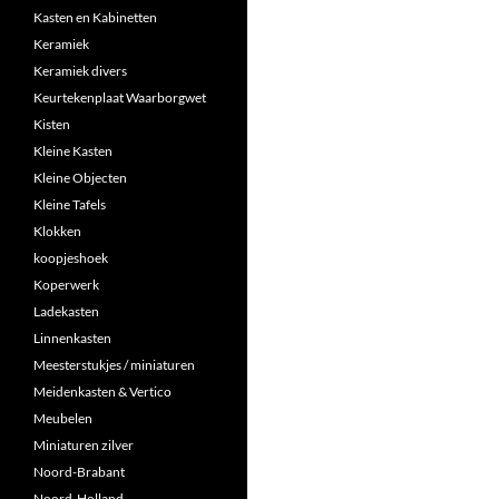
Kasten en Kabinetten
Keramiek
Keramiek divers
Keurtekenplaat Waarborgwet
Kisten
Kleine Kasten
Kleine Objecten
Kleine Tafels
Klokken
koopjeshoek
Koperwerk
Ladekasten
Linnenkasten
Meesterstukjes / miniaturen
Meidenkasten & Vertico
Meubelen
Miniaturen zilver
Noord-Brabant
Noord-Holland