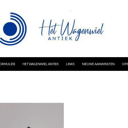
AR INHOUD
ORMULIER
HET WAGENWIEL ANTIEK
LINKS
NIEUWE AANWINSTEN
OPE