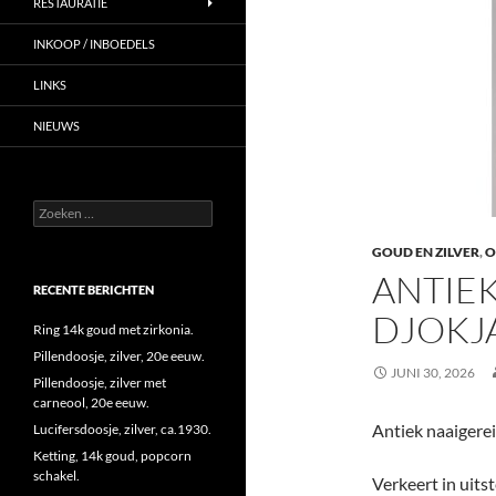
RESTAURATIE
INKOOP / INBOEDELS
LINKS
NIEUWS
Zoeken
naar:
GOUD EN ZILVER
,
O
ANTIEK
RECENTE BERICHTEN
DJOKJA
Ring 14k goud met zirkonia.
Pillendoosje, zilver, 20e eeuw.
JUNI 30, 2026
Pillendoosje, zilver met
carneool, 20e eeuw.
Antiek naaigerei,
Lucifersdoosje, zilver, ca.1930.
Ketting, 14k goud, popcorn
schakel.
Verkeert in uits