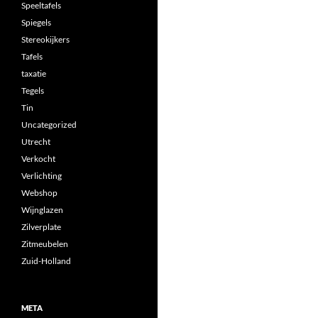
Speeltafels
Spiegels
Stereokijkers
Tafels
taxatie
Tegels
Tin
Uncategorized
Utrecht
Verkocht
Verlichting
Webshop
Wijnglazen
Zilverplate
Zitmeubelen
Zuid-Holland
META