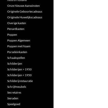
Onze Nieuwe Aanwinsten
Originele Geboortecadeaus
Originele Huwelijkscadeaus
Overige kasten
Penantkasten
Poppen
Poppen Algemeen
Poppen met Naam
Porseleinkasten
Schaakspellen
Schilderijen
Schilderijen > 1950
Schilderijen < 1950
Schilderijrestauratie
Schrijfmeubels
Secretaires
Sieraden
Speelgoed