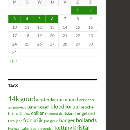
M
D
W
D
V
Z
Z
1
2
3
4
5
6
7
8
9
10
11
12
13
14
15
16
17
18
19
20
21
22
23
24
25
26
27
28
29
30
31
« jul
TAGS
14k goud
armband
amsterdam
art deco
bloedkoraal
Birmingham
broche
art nouveau
collier
engeland
brons
China
duitsland
Diamant
hollands
frankrijk
hanger
glas
goud
Fotolijstje
kristal
ketting
Italië
japan
jugendstil
Horloge