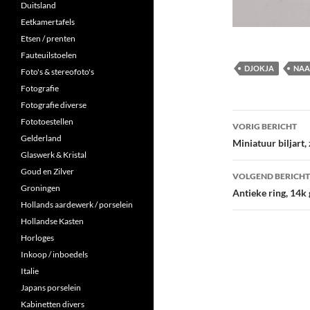
Duitsland
Eetkamertafels
Etsen / prenten
Fauteuilstoelen
DJOKJA
NAA
Foto's & stereofoto's
Fotografie
Fotografie diverse
Berichtna
Fototoestellen
VORIG BERICHT
Gelderland
Miniatuur biljart,
Glaswerk & Kristal
Goud en Zilver
VOLGEND BERICHT
Groningen
Antieke ring, 14k
Hollands aardewerk / porselein
Hollandse Kasten
Horloges
Inkoop / inboedels
Italie
Japans porselein
Kabinetten divers