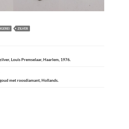
IGEREI
ZILVER
vigatie
 zilver, Louis Premselaar, Haarlem, 1976.
 goud met roosdiamant, Hollands.