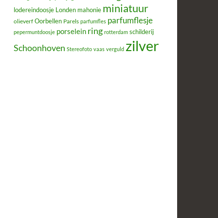
miniatuur
lodereindoosje
mahonie
Londen
parfumflesje
Oorbellen
olieverf
Parels
parfumfles
ring
porselein
schilderij
pepermuntdoosje
rotterdam
zilver
Schoonhoven
Stereofoto
vaas
verguld