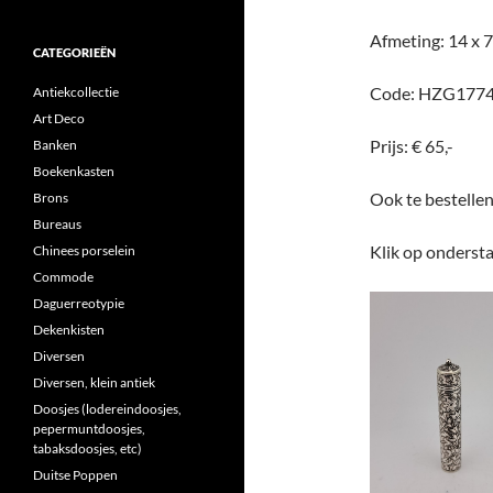
Afmeting: 14 x
CATEGORIEËN
Code: HZG1774
Antiekcollectie
Art Deco
Prijs: € 65,-
Banken
Boekenkasten
Ook te bestelle
Brons
Bureaus
Klik op ondersta
Chinees porselein
Commode
Daguerreotypie
Dekenkisten
Diversen
Diversen, klein antiek
Doosjes (lodereindoosjes,
pepermuntdoosjes,
tabaksdoosjes, etc)
Duitse Poppen