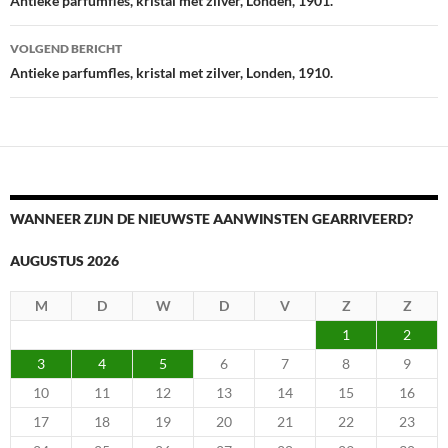
Antieke parfumfles, kristal met zilver, Londen, 1901.
VOLGEND BERICHT
Antieke parfumfles, kristal met zilver, Londen, 1910.
WANNEER ZIJN DE NIEUWSTE AANWINSTEN GEARRIVEERD?
AUGUSTUS 2026
M
D
W
D
V
Z
Z
1
2
3
4
5
6
7
8
9
10
11
12
13
14
15
16
17
18
19
20
21
22
23