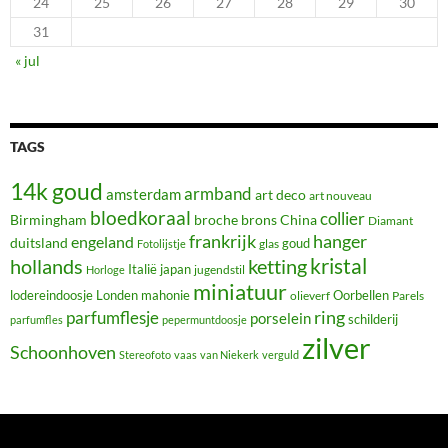
24
25
26
27
28
29
30
31
« jul
TAGS
14k goud
armband
amsterdam
art deco
art nouveau
bloedkoraal
collier
Birmingham
broche
brons
China
Diamant
frankrijk
hanger
engeland
duitsland
glas
goud
Fotolijstje
hollands
kristal
ketting
Italië
japan
jugendstil
Horloge
miniatuur
lodereindoosje
mahonie
Oorbellen
Londen
olieverf
Parels
ring
parfumflesje
porselein
schilderij
parfumfles
pepermuntdoosje
zilver
Schoonhoven
Stereofoto
vaas
van Niekerk
verguld