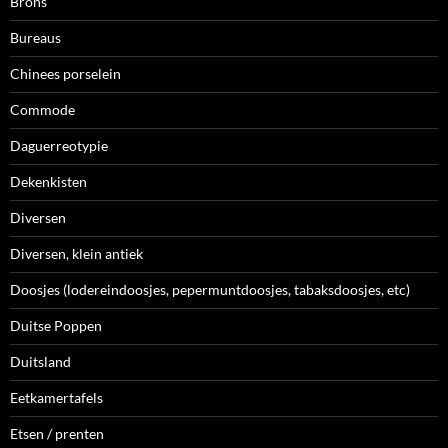
Brons
Bureaus
Chinees porselein
Commode
Daguerreotypie
Dekenkisten
Diversen
Diversen, klein antiek
Doosjes (lodereindoosjes, pepermuntdoosjes, tabaksdoosjes, etc)
Duitse Poppen
Duitsland
Eetkamertafels
Etsen / prenten