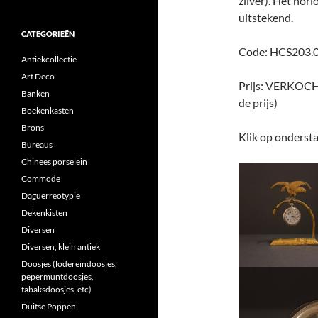
zilver). Het hor
uitstekend.
CATEGORIEËN
Code: HCS203.
Antiekcollectie
Art Deco
Prijs: VERKOCHT
Banken
de prijs)
Boekenkasten
Brons
Klik op ondersta
Bureaus
Chinees porselein
Commode
Daguerreotypie
Dekenkisten
Diversen
Diversen, klein antiek
Doosjes (lodereindoosjes,
pepermuntdoosjes,
tabaksdoosjes, etc)
Duitse Poppen