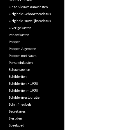
Onze Nieuwe Aanwinsten
Originele Geboortecadeaus
Originele Huwelijkscadeaus
Overige kasten
Penantkasten
Poppen
Poppen Algemeen
Poppen met Naam
Porseleinkasten
Schaakspellen
Schilderijen
Schilderijen > 1950
Schilderijen < 1950
Schilderijrestauratie
Schrijfmeubels
Secretaires
Sieraden
Speelgoed