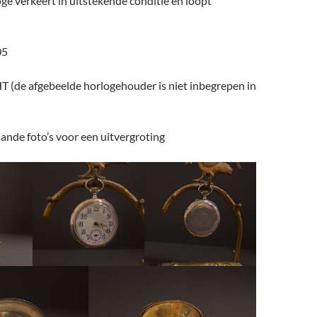
loge verkeert in uitstekende conditie en loopt
05
 (de afgebeelde horlogehouder is niet inbegrepen in
ande foto’s voor een uitvergroting