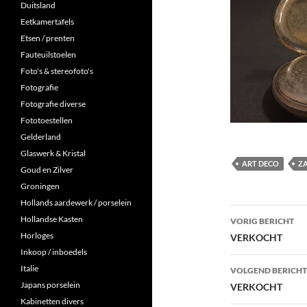
Duitsland
Eetkamertafels
Etsen / prenten
Fauteuilstoelen
Foto's & stereofoto's
Fotografie
Fotografie diverse
Fototoestellen
Gelderland
Glaswerk & Kristal
ART DECO
Z
Goud en Zilver
Groningen
Hollands aardewerk / porselein
Berichtna
Hollandse Kasten
VORIG BERICHT
Horloges
VERKOCHT
Inkoop / inboedels
Italie
VOLGEND BERICHT
Japans porselein
VERKOCHT
Kabinetten divers