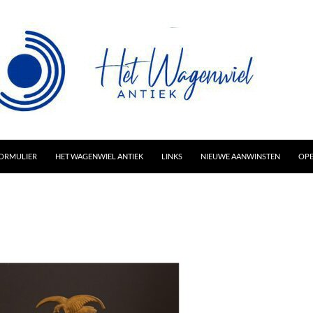
AR INHOUD
ORMULIER
HET WAGENWIEL ANTIEK
LINKS
NIEUWE AANWINSTEN
OPE