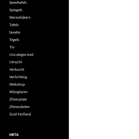
Speeltafels
Spiegels
Stereokijkers
Tafels
taxatie
Tegels
Tin
Uncategorized
Utrecht
Verkocht
Verlichting
Webshop
Wijnglazen
Zilverplate
Zitmeubelen
Zuid-Holland
META