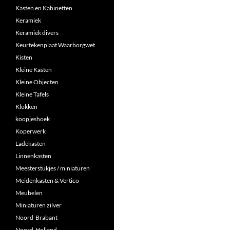
Kasten en Kabinetten
Keramiek
Keramiek divers
Keurtekenplaat Waarborgwet
Kisten
Kleine Kasten
Kleine Objecten
Kleine Tafels
Klokken
koopjeshoek
Koperwerk
Ladekasten
Linnenkasten
Meesterstukjes / miniaturen
Meidenkasten & Vertico
Meubelen
Miniaturen zilver
Noord-Brabant
Noord-Holland