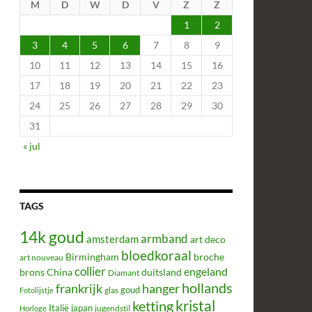
M
D
W
D
V
Z
Z
1
2
3
4
5
6
7
8
9
10
11
12
13
14
15
16
17
18
19
20
21
22
23
24
25
26
27
28
29
30
31
« jul
TAGS
14k goud
armband
amsterdam
art deco
bloedkoraal
Birmingham
broche
art nouveau
collier
engeland
brons
China
duitsland
Diamant
hollands
frankrijk
hanger
glas
goud
Fotolijstje
kristal
ketting
Italië
japan
jugendstil
Horloge