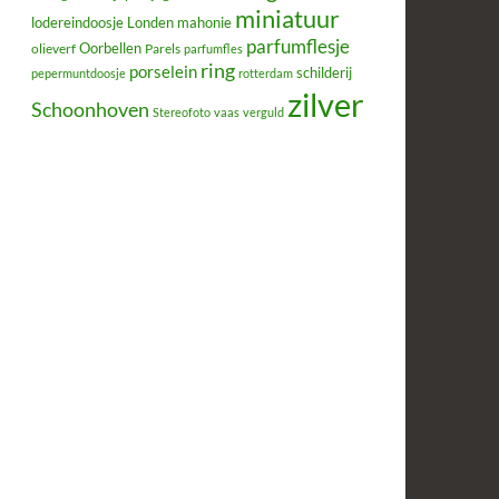
miniatuur
lodereindoosje
mahonie
Londen
parfumflesje
Oorbellen
olieverf
Parels
parfumfles
ring
porselein
schilderij
pepermuntdoosje
rotterdam
zilver
Schoonhoven
Stereofoto
vaas
verguld