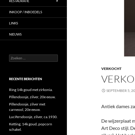
RESTAURATIE
INKOOP / INBOEDELS
LINKS
NIEUWS
Zoeken
naar:
VERKOCHT
VERKO
RECENTE BERICHTEN
Ring 14k goud met zirkonia.
SEPTEMBER 5, 2
Pillendoosje, zilver, 20e eeuw.
Pillendoosje, zilver met
Antiek dames zak
carneool, 20e eeuw.
Lucifersdoosje, zilver, ca.1930.
De wijzerplaat m
Ketting, 14k goud, popcorn
Art Deco stijl. 
schakel.