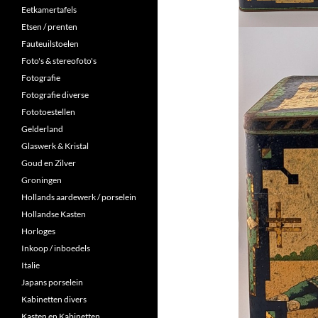
Eetkamertafels
Etsen / prenten
Fauteuilstoelen
Foto's & stereofoto's
Fotografie
Fotografie diverse
Fototoestellen
Gelderland
Glaswerk & Kristal
Goud en Zilver
Groningen
Hollands aardewerk / porselein
Hollandse Kasten
Horloges
Inkoop / inboedels
Italie
Japans porselein
Kabinetten divers
Kasten en Kabinetten