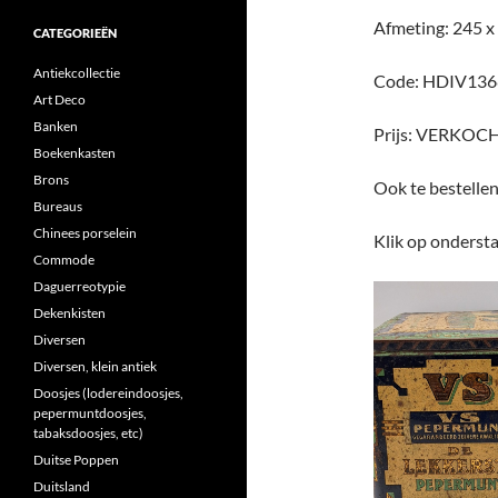
Afmeting: 245 x
CATEGORIEËN
Antiekcollectie
Code: HDIV136
Art Deco
Banken
Prijs: VERKOC
Boekenkasten
Brons
Ook te bestelle
Bureaus
Chinees porselein
Klik op ondersta
Commode
Daguerreotypie
Dekenkisten
Diversen
Diversen, klein antiek
Doosjes (lodereindoosjes,
pepermuntdoosjes,
tabaksdoosjes, etc)
Duitse Poppen
Duitsland