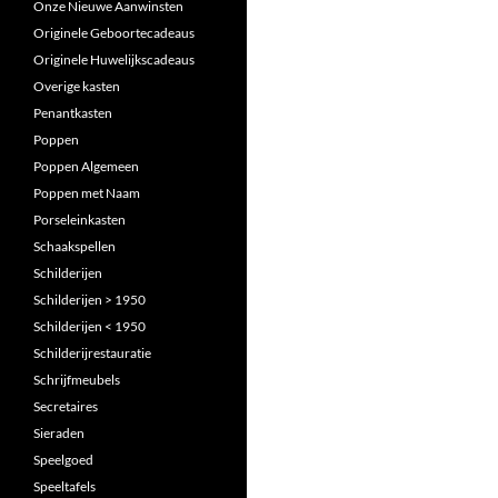
Onze Nieuwe Aanwinsten
Originele Geboortecadeaus
Originele Huwelijkscadeaus
Overige kasten
Penantkasten
Poppen
Poppen Algemeen
Poppen met Naam
Porseleinkasten
Schaakspellen
Schilderijen
Schilderijen > 1950
Schilderijen < 1950
Schilderijrestauratie
Schrijfmeubels
Secretaires
Sieraden
Speelgoed
Speeltafels