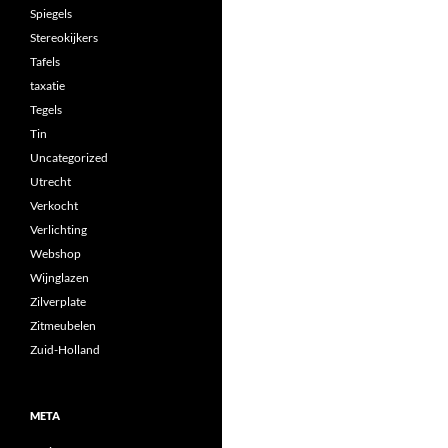
Spiegels
Stereokijkers
Tafels
taxatie
Tegels
Tin
Uncategorized
Utrecht
Verkocht
Verlichting
Webshop
Wijnglazen
Zilverplate
Zitmeubelen
Zuid-Holland
META