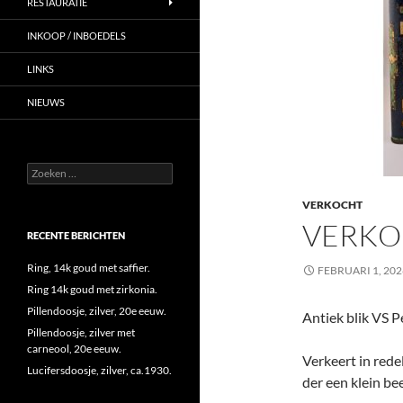
RESTAURATIE
INKOOP / INBOEDELS
LINKS
NIEUWS
Zoeken
naar:
VERKOCHT
VERKO
RECENTE BERICHTEN
Ring, 14k goud met saffier.
FEBRUARI 1, 202
Ring 14k goud met zirkonia.
Pillendoosje, zilver, 20e eeuw.
Antiek blik VS P
Pillendoosje, zilver met
carneool, 20e eeuw.
Verkeert in rede
Lucifersdoosje, zilver, ca.1930.
der een klein bee