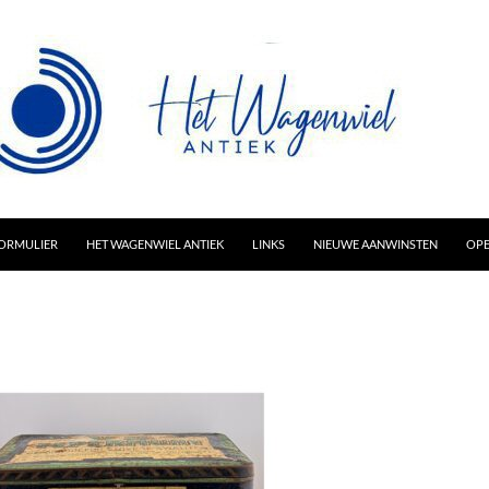
AR INHOUD
ORMULIER
HET WAGENWIEL ANTIEK
LINKS
NIEUWE AANWINSTEN
OPE