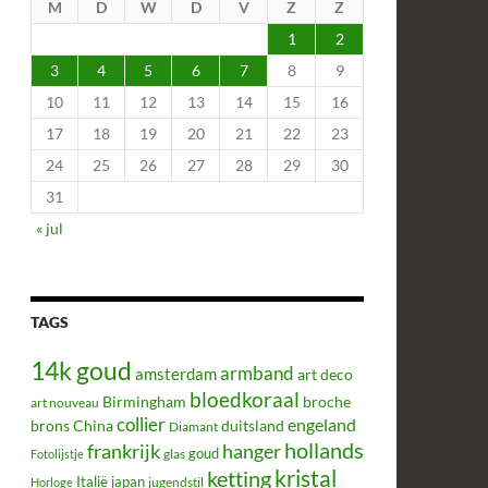
M
D
W
D
V
Z
Z
1
2
3
4
5
6
7
8
9
10
11
12
13
14
15
16
17
18
19
20
21
22
23
24
25
26
27
28
29
30
31
« jul
TAGS
14k goud
armband
amsterdam
art deco
bloedkoraal
Birmingham
broche
art nouveau
collier
engeland
brons
China
duitsland
Diamant
hollands
frankrijk
hanger
glas
goud
Fotolijstje
kristal
ketting
Italië
japan
jugendstil
Horloge