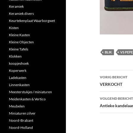
Keramiek
Keramiek divers
Keurtekenplaat Waarborgwet
Kisten
Kleine Kasten
Kleine Objecten
Kleine Tafels
BLIK
VS PEP
Klokken
koopjeshoek
Koperwerk
Berichtna
VORIG BERICHT
Ladekasten
VERKOCHT
Linnenkasten
Meesterstukjes / miniaturen
VOLGEND BERICHT
Meidenkasten & Vertico
Antieke kandelaars
Meubelen
Miniaturen zilver
Noord-Brabant
Noord-Holland