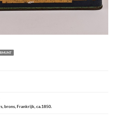
ERMUNT
vigatie
, brons, Frankrijk, ca.1850.