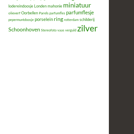
miniatuur
lodereindoosje
mahonie
Londen
parfumflesje
Oorbellen
olieverf
Parels
parfumfles
ring
porselein
schilderij
pepermuntdoosje
rotterdam
zilver
Schoonhoven
Stereofoto
vaas
verguld