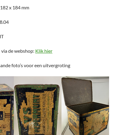
 182 x 184 mm
8.04
HT
n via de webshop:
Klik hier
ande foto’s voor een uitvergroting