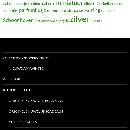
miniatuur
lodereindoosje
mahonie
Oorbellen
Londen
olieverf
Parels
ring
parfumflesje
porselein
schilderij
parfumfles
pepermuntdoosje
zilver
Schoonhoven
Stereofoto
vaas
verguld
Zirkonia
ONZE NIEUWE AANWINSTEN
NIEUWE AANWINSTEN
WEBSHOP
ANTIEKCOLLECTIE
ORIGINELE GEBOORTECADEAUS
ORIGINELE HUWELIJKSCADEAUS
CHESS / SCHAKEN