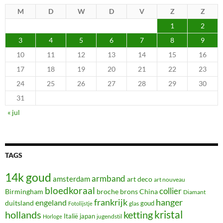
M
D
W
D
V
Z
Z
1
2
3
4
5
6
7
8
9
10
11
12
13
14
15
16
17
18
19
20
21
22
23
24
25
26
27
28
29
30
31
« jul
TAGS
14k goud
armband
amsterdam
art deco
art nouveau
bloedkoraal
collier
Birmingham
broche
brons
China
Diamant
frankrijk
hanger
engeland
duitsland
glas
goud
Fotolijstje
hollands
kristal
ketting
Italië
japan
jugendstil
Horloge