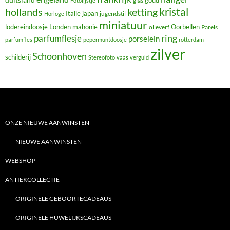
glas
goud
Fotolijstje
hollands
kristal
ketting
Italië
japan
jugendstil
Horloge
miniatuur
lodereindoosje
mahonie
Oorbellen
Londen
olieverf
Parels
ring
parfumflesje
porselein
parfumfles
pepermuntdoosje
rotterdam
zilver
Schoonhoven
schilderij
Stereofoto
vaas
verguld
ONZE NIEUWE AANWINSTEN
NIEUWE AANWINSTEN
WEBSHOP
ANTIEKCOLLECTIE
ORIGINELE GEBOORTECADEAUS
ORIGINELE HUWELIJKSCADEAUS