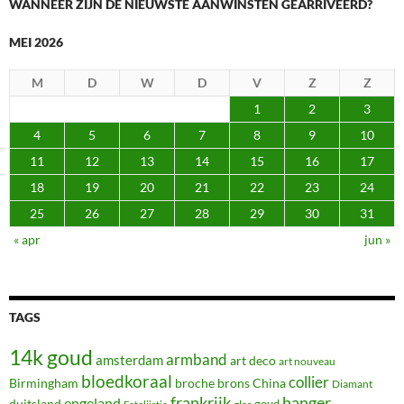
WANNEER ZIJN DE NIEUWSTE AANWINSTEN GEARRIVEERD?
MEI 2026
M
D
W
D
V
Z
Z
1
2
3
4
5
6
7
8
9
10
11
12
13
14
15
16
17
18
19
20
21
22
23
24
25
26
27
28
29
30
31
« apr
jun »
TAGS
14k goud
armband
amsterdam
art deco
art nouveau
bloedkoraal
collier
Birmingham
broche
brons
China
Diamant
frankrijk
hanger
engeland
duitsland