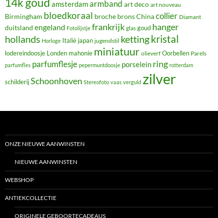
14k goud
armband
amsterdam
art deco
art nouveau
bloedkoraal
collier
Birmingham
broche
brons
China
Diamant
frankrijk
hanger
engeland
duitsland
glas
goud
Fotolijstje
hollands
kristal
ketting
Italië
japan
jugendstil
Horloge
miniatuur
lodereindoosje
mahonie
Oorbellen
Londen
olieverf
Parels
ring
parfumflesje
porselein
parfumfles
pepermuntdoosje
rotterdam
zilver
Schoonhoven
schilderij
Stereofoto
vaas
verguld
ONZE NIEUWE AANWINSTEN
NIEUWE AANWINSTEN
WEBSHOP
ANTIEKCOLLECTIE
ORIGINELE GEBOORTECADEAUS