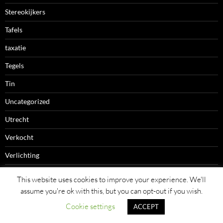
Stereokijkers
Tafels
taxatie
Tegels
Tin
Uncategorized
Utrecht
Verkocht
Verlichting
Webshop
This website uses cookies to improve your experience. We'll
assume you're ok with this, but you can opt-out if you wish.
Wijnglazen
Cookie settings
ACCEPT
Zilverplate