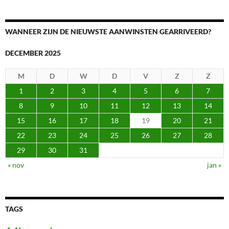
WANNEER ZIJN DE NIEUWSTE AANWINSTEN GEARRIVEERD?
DECEMBER 2025
M
D
W
D
V
Z
Z
1
2
3
4
5
6
7
8
9
10
11
12
13
14
15
16
17
18
19
20
21
22
23
24
25
26
27
28
29
30
31
« nov
jan »
TAGS