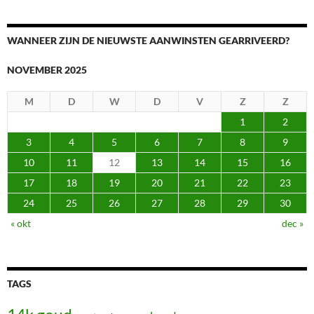
WANNEER ZIJN DE NIEUWSTE AANWINSTEN GEARRIVEERD?
NOVEMBER 2025
M
D
W
D
V
Z
Z
1
2
3
4
5
6
7
8
9
10
11
12
13
14
15
16
17
18
19
20
21
22
23
24
25
26
27
28
29
30
« okt
dec »
TAGS