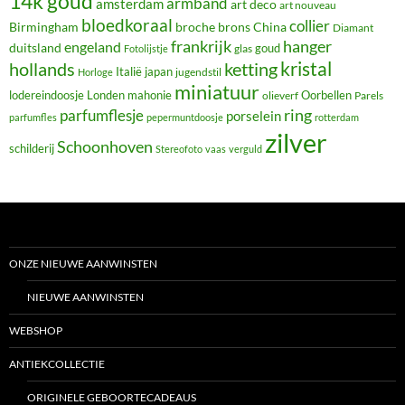
14k goud
armband
amsterdam
art deco
art nouveau
bloedkoraal
collier
Birmingham
broche
brons
China
Diamant
frankrijk
hanger
engeland
duitsland
glas
goud
Fotolijstje
hollands
kristal
ketting
Italië
japan
jugendstil
Horloge
miniatuur
lodereindoosje
mahonie
Oorbellen
Londen
olieverf
Parels
ring
parfumflesje
porselein
parfumfles
pepermuntdoosje
rotterdam
zilver
Schoonhoven
schilderij
Stereofoto
vaas
verguld
ONZE NIEUWE AANWINSTEN
NIEUWE AANWINSTEN
WEBSHOP
ANTIEKCOLLECTIE
ORIGINELE GEBOORTECADEAUS