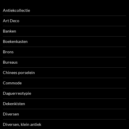
Antiekcollectie
Art Deco
Banken
Boekenkasten
Brons
Bureaus
Chinees porselein
Commode
Daguerreotypie
Dekenkisten
Diversen
Diversen, klein antiek