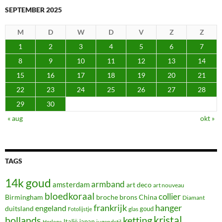
SEPTEMBER 2025
M
D
W
D
V
Z
Z
1
2
3
4
5
6
7
8
9
10
11
12
13
14
15
16
17
18
19
20
21
22
23
24
25
26
27
28
29
30
« aug
okt »
TAGS
14k goud
armband
amsterdam
art deco
art nouveau
bloedkoraal
collier
Birmingham
broche
brons
China
Diamant
frankrijk
hanger
engeland
duitsland
glas
goud
Fotolijstje
hollands
kristal
ketting
Italië
japan
jugendstil
Horloge