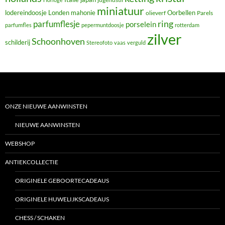
miniatuur
lodereindoosje
mahonie
Oorbellen
Londen
olieverf
Parels
ring
parfumflesje
porselein
parfumfles
pepermuntdoosje
rotterdam
zilver
Schoonhoven
schilderij
Stereofoto
vaas
verguld
ONZE NIEUWE AANWINSTEN
NIEUWE AANWINSTEN
WEBSHOP
ANTIEKCOLLECTIE
ORIGINELE GEBOORTECADEAUS
ORIGINELE HUWELIJKSCADEAUS
CHESS / SCHAKEN