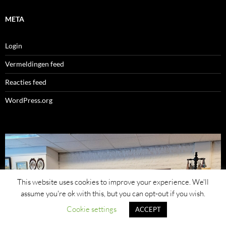
META
Login
Vermeldingen feed
Reacties feed
WordPress.org
This website uses cookies to improve your experience. We'll
assume you're ok with this, but you can opt-out if you wish.
Cookie settings
ACCEPT