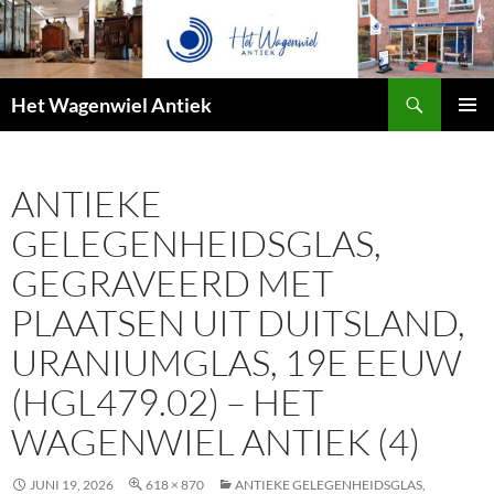
Zoeken
Het Wagenwiel Antiek
SPRING
PRIMAI
NAAR
MENU
INHOUD
ANTIEKE
GELEGENHEIDSGLAS,
GEGRAVEERD MET
PLAATSEN UIT DUITSLAND,
URANIUMGLAS, 19E EEUW
(HGL479.02) – HET
WAGENWIEL ANTIEK (4)
JUNI 19, 2026
618 × 870
ANTIEKE GELEGENHEIDSGLAS,