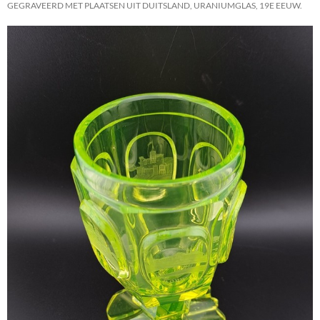
GEGRAVEERD MET PLAATSEN UIT DUITSLAND, URANIUMGLAS, 19E EEUW.