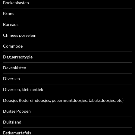
Boekenkasten
Brons
Bureaus
Chinees porselein
Commode
Daguerreotypie
Dekenkisten
Diversen
Diversen, klein antiek
Doosjes (lodereindoosjes, pepermuntdoosjes, tabaksdoosjes, etc)
Duitse Poppen
Duitsland
Eetkamertafels