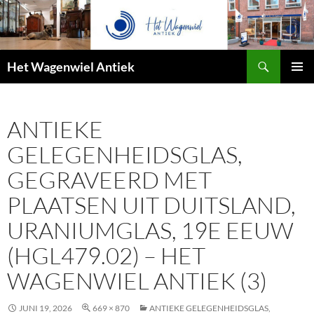
Zoeken
Het Wagenwiel Antiek
SPRING
PRIMAI
NAAR
MENU
INHOUD
ANTIEKE
GELEGENHEIDSGLAS,
GEGRAVEERD MET
PLAATSEN UIT DUITSLAND,
URANIUMGLAS, 19E EEUW
(HGL479.02) – HET
WAGENWIEL ANTIEK (3)
JUNI 19, 2026
669 × 870
ANTIEKE GELEGENHEIDSGLAS,